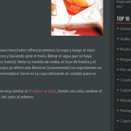
tropicale
etc!
TOP 10
Smirno
Vodka 
Mojito
 vaso mezclador; refrescar primero la copa y luego el vaso
a y haciendo girar el hielo. Retirar el agua que se haya
Margar
 hielos). Verter la medida de vodka, el licor de frutilla y el
a copa ya refrescada. Revolver (suavemente) los ingredientes en
Piel d
mezcladora. Servir en la copa utilizando el colador para no
Cowb
Caipir
ivo muy similar al
Escalera al Cielo
, donde con sólo cambiar el
el cielo al infierno.
Whisky
Madag
Caipir