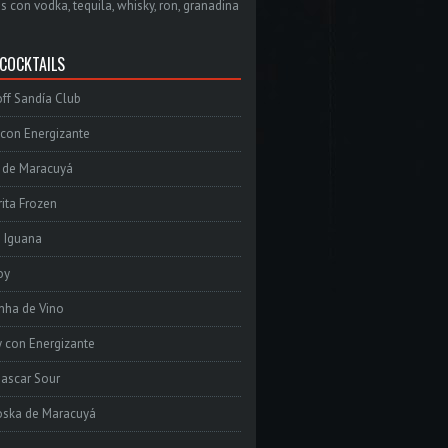
s con vodka, tequila, whisky, ron, granadina
 COCKTAILS
ff Sandía Club
con Energizante
 de Maracuyá
ita Frozen
e Iguana
oy
inha de Vino
 con Energizante
ascar Sour
oska de Maracuyá