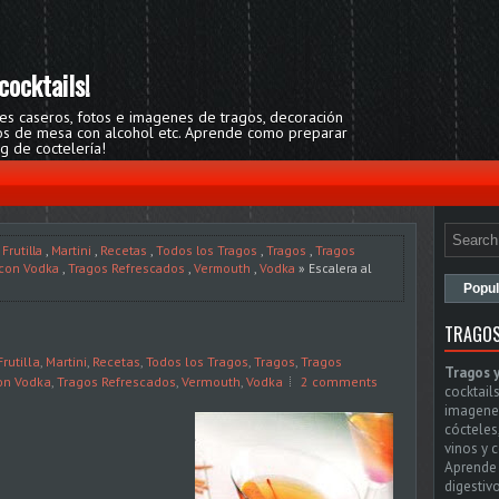
cocktails!
res caseros, fotos e imagenes de tragos, decoración
egos de mesa con alcohol etc. Aprende como preparar
og de coctelería!
Frutilla
,
Martini
,
Recetas
,
Todos los Tragos
,
Tragos
,
Tragos
 con Vodka
,
Tragos Refrescados
,
Vermouth
,
Vodka
» Escalera al
Popul
TRAGOS
Frutilla
,
Martini
,
Recetas
,
Todos los Tragos
,
Tragos
,
Tragos
Tragos 
on Vodka
,
Tragos Refrescados
,
Vermouth
,
Vodka
2 comments
cocktails
imagenes
cócteles
vinos y 
Aprende 
digestivo