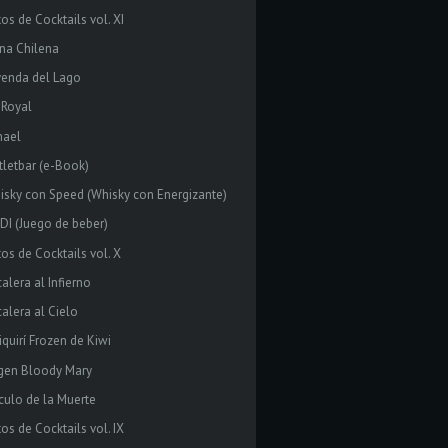
os de Cocktails vol. XI
ina Chilena
yenda del Lago
 Royal
mael
tletbar (e-Book)
isky con Speed (Whisky con Energizante)
DI (Juego de beber)
tos de Cocktails vol. X
alera al Infierno
calera al Cielo
iquirí Frozen de Kiwi
rgen Bloody Mary
rculo de la Muerte
os de Cocktails vol. IX