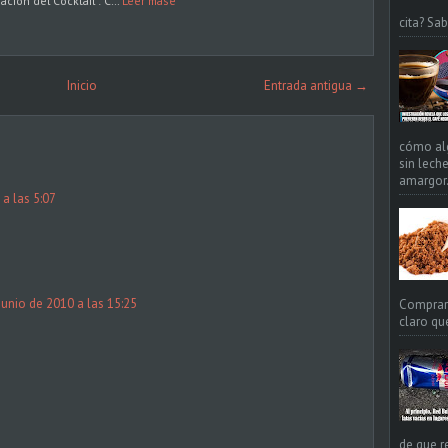
ción del Cocktail : C…
Leer máse
cita? Sa
Inicio
Entrada antigua →
cómo alg
sin leche
amargor. 
a las 5:07
junio de 2010 a las 15:25
Comprar 
claro qué
de que r