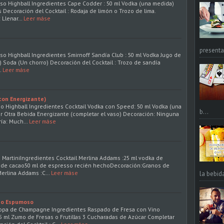
Vaso Highball Ingredientes Cape Codder : 50 ml Vodka (una medida)
Decoración del Cocktail : Rodaja de limón o Trozo de lima.
 Llenar…
Leer máse
presentac
aso Highball Ingredientes Smirnoff Sandía Club : 50 ml Vodka Jugo de
) Soda (Un chorro) Decoración del Cocktail : Trozo de sandía
…
Leer máse
con Energizante)
aso Highball Ingredientes Cocktail Vodka con Speed: 50 ml Vodka (una
b...
 Otra Bebida Energizante (completar el vaso) Decoración: Ninguna
ría: Much…
Leer máse
a MartiniIngredientes Cocktail Merlina Addams :25 ml vodka de
ra de cacao50 ml de espresso recién hechoDecoración:Granos de
Merlina Addams :C…
Leer máse
la bebid
ino Espumoso
 Copa de Champagne Ingredientes Raspado de Fresa con Vino
 ml Zumo de Fresas o Frutillas 3 Cucharadas de Azúcar Completar