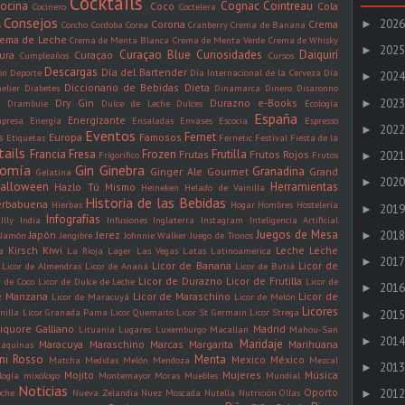
Cocktails
ocina
Cognac
Cointreau
Coco
Cola
Cocinero
Coctelera
Consejos
2026
►
Corona
Crema
s
Corcho
Cordoba
Corea
Cranberry
Crema de Banana
rema de Leche
Crema de Menta Blanca
Crema de Menta Verde
Crema de Whisky
2025
►
Curaçao Blue
Curiosidades
Daiquirí
ura
Curaçao
Cumpleaños
Cursos
Descargas
Día del Bartender
ón
Deporte
Día Internacional de la Cerveza
Día
2024
►
Diccionario de Bebidas
Dieta
elier
Diabetes
Dinamarca
Dinero
Disaronno
2023
Dry Gin
Durazno
e-Books
►
n
Drambuie
Dulce de Leche
Dulces
Ecología
España
Energizante
presa
Energía
Ensaladas
Envases
Escocia
Espresso
2022
►
Eventos
Fernet
s
Europa
Famosos
Etiquetas
Fernetic
Festival
Fiesta de la
tails
Francia
Fresa
Frozen
Frutilla
Frutas
Frutos Rojos
2021
Frigorifico
Frutos
►
nomía
Gin
Ginebra
Granadina
Ginger Ale
Gourmet
Grand
Gelatina
2020
►
alloween
Herramientas
Hazlo Tú Mismo
Heineken
Helado de Vainilla
Historia de las Bebidas
erbabuena
Hierbas
Hogar
Hombres
Hostelería
2019
►
Infografías
Illy
India
Infusiones
Inglaterra
Instagram
Inteligencia Artificial
Juegos de Mesa
2018
Japón
Jerez
►
Jamón
Jengibre
Johnnie Walker
Juego de Tronos
Kirsch
Kiwi
Leche
Leche
a
La Rioja
Lager
Las Vegas
Latas
Latinoamerica
2017
►
Licor de Banana
Licor de
Licor de Almendras
Licor de Ananá
Licor de Butiá
Licor de Durazno
Licor de Frutilla
r de Coco
Licor de Dulce de Leche
Licor de
2016
►
de Manzana
Licor de Maraschino
Licor de
Licor de Maracuyá
Licor de Melón
Licores
nilla
Licor Granada Pama
Licor Quemaito
Licor St Germain
Licor Strega
2015
►
iquore Galliano
Madrid
Lituania
Lugares
Luxemburgo
Macallan
Mahou-San
2014
►
Maridaje
Maracuya
Maraschino
Marcas
Margarita
Marihuana
áquinas
ini Rosso
Menta
Mexico
México
Matcha
Medidas
Melón
Mendoza
Mezcal
2013
►
Mojito
Mujeres
Música
logía
mixólogo
Montemayor
Moras
Muebles
Mundial
Noticias
Oporto
oche
Nueva Zelandia
Nuez Moscada
Nutella
Nutrición
Ollas
2012
►