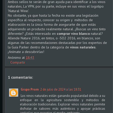
Ambos sellos te serán de gran ayuda para identificar a los
vinos
naturales
.
La VPN, por su parte, incluye en sus vinos el logotipo
'Natural Wine'.
No obstante, ya que hasta la fecha no existe una legislación
específica al respecto, conocer su origen y
métodos de
elaboración es la única forma de asegurarte de que estás
adquiriendo un producto realmente natural.
¿Buscas un vino tinto
diferente? ¿Estás interesado en
comprar vino blanco
natural?
Allende Nature 2016, en tintos, o -SO2 2016, en blancos, son
algunas de las recomendaciones destacadas por los expertos de
la Guía Parker dentro de la categoría de
vinos naturales
.
¡Anímate a descubrirlas!
Anónimo
at
18:43
Compartir
1 comentario:
Grupo Prom
2 de julio de 2024 a las 18:31
Los vinos naturales están ganando popularidad debido a su
enfoque en la agricultura sostenible y métodos de
elaboración tradicionales. Explorar vinos naturales permite
disfrutar de sabores más auténticos y apoyar prácticas
agrícolas que respetan el medio ambiente.