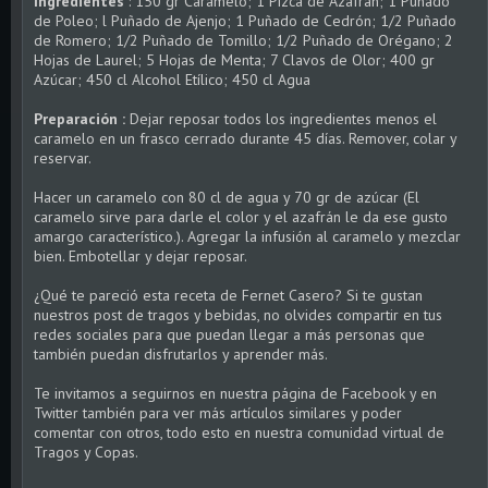
Ingredientes
: 150 gr Caramelo; 1 Pizca de Azafrán; 1 Puñado
de Poleo; l Puñado de Ajenjo; 1 Puñado de Cedrón; 1/2 Puñado
de Romero; 1/2 Puñado de Tomillo; 1/2 Puñado de Orégano; 2
Hojas de Laurel; 5 Hojas de Menta; 7 Clavos de Olor; 400 gr
Azúcar; 450 cl Alcohol Etílico; 450 cl Agua
Preparación :
Dejar reposar todos los ingredientes menos el
caramelo en un frasco cerrado durante 45 días. Remover, colar y
reservar.
Hacer un caramelo con 80 cl de agua y 70 gr de azúcar (El
caramelo sirve para darle el color y el azafrán le da ese gusto
amargo característico.). Agregar la infusión al caramelo y mezclar
bien. Embotellar y dejar reposar.
¿Qué te pareció esta receta de Fernet Casero? Si te gustan
nuestros post de tragos y bebidas, no olvides compartir en tus
redes sociales para que puedan llegar a más personas que
también puedan disfrutarlos y aprender más.
Te invitamos a seguirnos en nuestra página de Facebook y en
Twitter también para ver más artículos similares y poder
comentar con otros, todo esto en nuestra comunidad virtual de
Tragos y Copas.