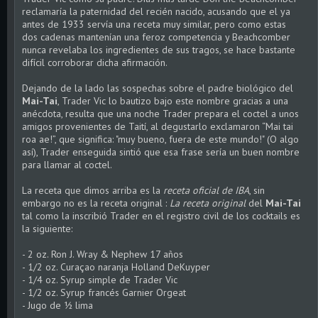
reclamaría la paternidad del recién nacido, acusando que el ya
antes de 1933 servía una receta muy similar, pero como estas
dos cadenas mantenían una feroz competencia y Beachcomber
nunca revelaba los ingredientes de sus tragos, se hace bastante
difícil corroborar dicha afirmación.
Dejando de la lado las sospechas sobre el padre biológico del
Mai-Tai
, Trader Vic lo bautizo bajo este nombre gracias a una
anécdota, resulta que una noche Trader prepara el coctel a unos
amigos provenientes de Taití, al degustarlo exclamaron “Mai tai
roa ae!”, que significa: "muy bueno, fuera de este mundo!" (O algo
así), Trader enseguida sintió que esa frase sería un buen nombre
para llamar al coctel.
La receta que dimos arriba es la
receta oficial de IBA
, sin
embargo no es la receta original :
La receta original
del
Mai-Tai
tal como la inscribió Trader en el registro civil de los cocktails es
la siguiente:
- 2 oz. Ron J. Wray & Nephew 17 años
- 1/2 oz. Curaçao naranja Holland DeKuyper
- 1/4 oz. Syrup simple de Trader Vic
- 1/2 oz. Syrup francés Garnier Orgeat
- Jugo de ½ lima