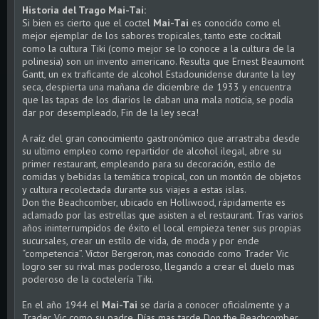
Historia del Trago Mai-Tai:
Si bien es cierto que el coctel
Mai-Tai
es conocido como el
mejor ejemplar de los sabores tropicales, tanto este cocktail
como la cultura Tiki (como mejor se lo conoce a la cultura de la
polinesia) son un invento americano. Resulta que Ernest Beaumont
Gantt, un ex traficante de alcohol Estadounidense durante la ley
seca, despierta una mañana de diciembre de 1933 y encuentra
que las tapas de los diarios le daban una mala noticia, se podía
dar por desempleado, Fin de la ley seca!
A raíz del gran conocimiento gastronómico que arrastraba desde
su ultimo empleo como repartidor de alcohol ilegal, abre su
primer restaurant, empleando para su decoración, estilo de
comidas y bebidas la temática tropical, con un montón de objetos
y cultura recolectada durante sus viajes a estas islas.
Don the Beachcomber, ubicado en Holliwood, rápidamente es
aclamado por las estrellas que asisten a el restaurant. Tras varios
años ininterrumpidos de éxito el local empieza tener sus propias
sucursales, crear un estilo de vida, de moda y por ende
“competencia”. Víctor Bergeron, mas conocido como Trader Vic
logro ser su rival mas poderoso, llegando a crear el duelo mas
poderoso de la coctelería Tiki.
En el año 1944 el
Mai-Tai
se daría a conocer oficialmente y a
Trader Vic como su padre. Días mas tarde Don the Beachcomber