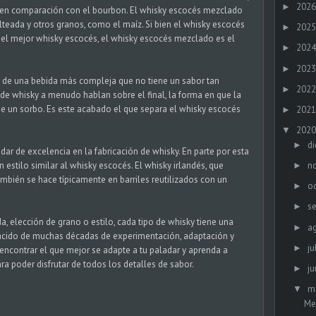
2026
►
s en comparación con el bourbon. El whisky escocés mezclado
eada y otros granos, como el maíz. Si bien el whisky escocés
2025
►
r el mejor whisky escocés, el whisky escocés mezclado es el
2024
►
2023
►
r de una bebida más compleja que no tiene un sabor tan
2022
►
de whisky a menudo hablan sobre el final, la forma en que la
 un sorbo. Es este acabado el que separa el whisky escocés
2021
►
2020
▼
di
►
ar de excelencia en la fabricación de whisky. En parte por esta
n
 estilo similar al whisky escocés. El whisky irlandés, que
►
ambién se hace típicamente en barriles reutilizados con un
oc
►
s
►
a, elección de grano o estilo, cada tipo de whisky tiene una
a
►
 nacido de muchas décadas de experimentación, adaptación y
ju
►
 encontrar el que mejor se adapte a tu paladar y aprenda a
ra poder disfrutar de todos los detalles de sabor.
ju
►
m
▼
Me