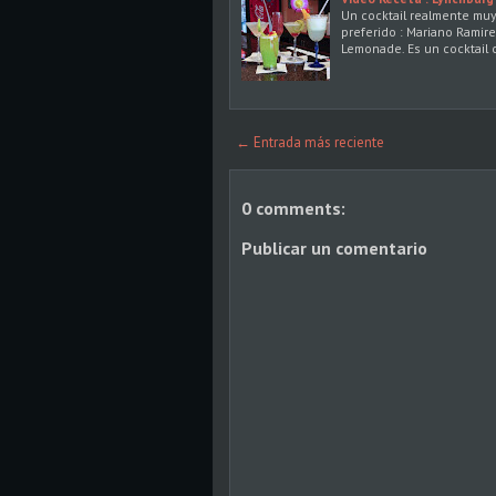
Un cocktail realmente muy
preferido : Mariano Ramire
Lemonade. Es un cocktail 
← Entrada más reciente
0 comments:
Publicar un comentario