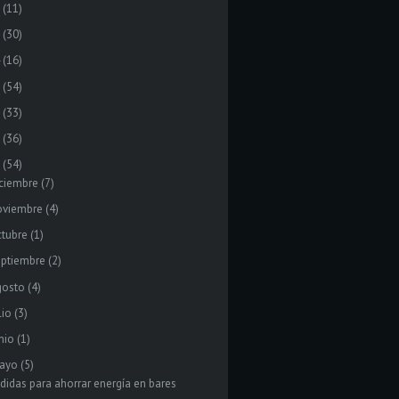
(11)
(30)
(16)
(54)
(33)
(36)
(54)
ciembre
(7)
oviembre
(4)
tubre
(1)
eptiembre
(2)
gosto
(4)
lio
(3)
nio
(1)
ayo
(5)
didas para ahorrar energía en bares