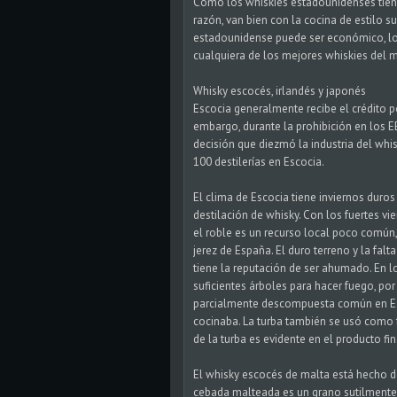
Como los whiskies estadounidenses tiend
razón, van bien con la cocina de estilo sur
estadounidense puede ser económico, lo
cualquiera de los mejores whiskies del 
Whisky escocés, irlandés y japonés
Escocia generalmente recibe el crédito po
embargo, durante la prohibición en los EE
decisión que diezmó la industria del whis
100 destilerías en Escocia.
El clima de Escocia tiene inviernos duros
destilación de whisky. Con los fuertes v
el roble es un recurso local poco común, E
jerez de España. El duro terreno y la fal
tiene la reputación de ser ahumado. En l
suficientes árboles para hacer fuego, por 
parcialmente descompuesta común en Es
cocinaba. La turba también se usó como 
de la turba es evidente en el producto fin
El whisky escocés de malta está hecho de
cebada malteada es un grano sutilmente 