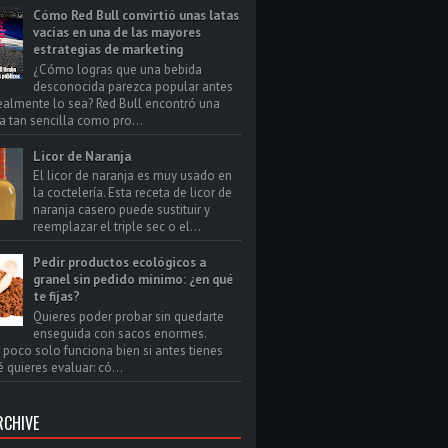
Cómo Red Bull convirtió unas latas
vacías en una de las mayores
estrategias de marketing
¿Cómo logras que una bebida
desconocida parezca popular antes
ealmente lo sea? Red Bull encontró una
a tan sencilla como pro...
Licor de Naranja
El licor de naranja es muy usado en
la coctelería. Esta receta de licor de
naranja casero puede sustituir y
reemplazar el triple sec o el...
Pedir productos ecológicos a
granel sin pedido mínimo: ¿en qué
te fijas?
Quieres poder probar sin quedarte
enseguida con sacos enormes.
poco solo funciona bien si antes tienes
 quieres evaluar: có...
RCHIVE