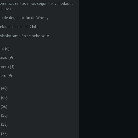
ferencias en los vinos según las variedades
de uva
ía de degustación de Whisky
ebidas típicas de Chile
 whisky también se bebe solo
ril
(6)
arzo
(9)
brero
(3)
nero
(9)
(49)
(60)
(56)
(16)
(18)
(27)