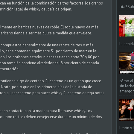
fican en función de la combinación de tres factores: los granos
cita? Sa
definición legal de whisky del país de origen.
almente en barricas nuevas de roble. El roble nuevo da más
mericano tiende a ser más dulce a medida que envejece.
la bebid
n compuestos generalmente de una receta de tres o más
lo, debe contener legalmente 51 por ciento de maíz en la
do, los borbones estadounidenses tienen entre 70 y 80 por
rbon también contiene alrededor del 8 por ciento de cebada
ermentación.
cómo alg
contienen algo de centeno. El centeno es un grano que crece
sin leche
orte, por lo que en los primeros días de la historia de
amargor. 
on a usar centeno para hacer whisky. El centeno agrega notas
r en contacto con la madera para llamarse whisky. Los
bourbon rectos) deben envejecerse durante un mínimo de dos
limón y l