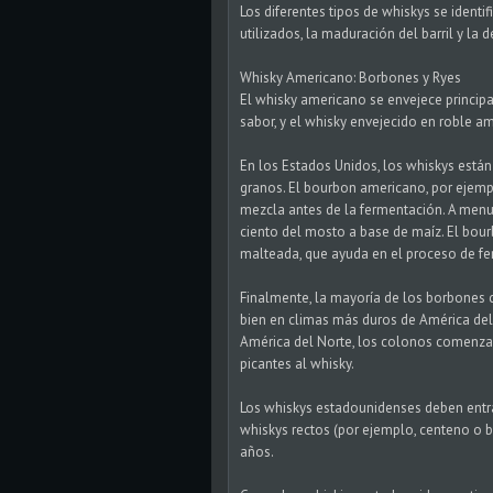
Los diferentes tipos de whiskys se identi
utilizados, la maduración del barril y la 
Whisky Americano: Borbones y Ryes
El whisky americano se envejece princip
sabor, y el whisky envejecido en roble a
En los Estados Unidos, los whiskys está
granos. El bourbon americano, por ejemp
mezcla antes de la fermentación. A menu
ciento del mosto a base de maíz. El bou
malteada, que ayuda en el proceso de f
Finalmente, la mayoría de los borbones 
bien en climas más duros de América del N
América del Norte, los colonos comenzar
picantes al whisky.
Los whiskys estadounidenses deben entra
whiskys rectos (por ejemplo, centeno o 
años.