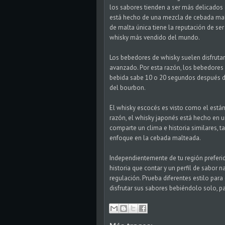
los sabores tienden a ser más delicado
está hecho de una mezcla de cebada malt
de malta única tiene la reputación de se
whisky más vendido del mundo.
Los bebedores de whisky suelen disfruta
avanzado. Por esta razón, los bebedores 
bebida sabe 10 o 20 segundos después de
del bourbon.
El whisky escocés es visto como el estánd
razón, el whisky japonés está hecho en un
comparte un clima e historia similares, t
enfoque en la cebada malteada.
Independientemente de tu región preferid
historia que contar y un perfil de sabor
regulación. Prueba diferentes estilo para
disfrutar sus sabores bebiéndolo solo, pa