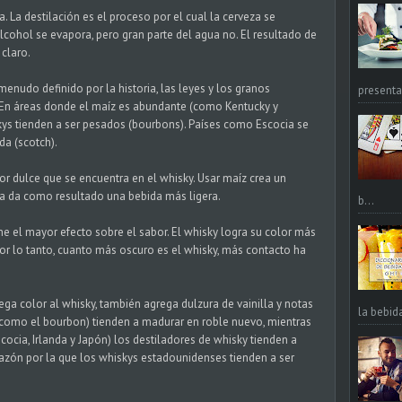
a. La destilación es el proceso por el cual la cerveza se
lcohol se evapora, pero gran parte del agua no. El resultado de
 claro.
enudo definido por la historia, las leyes y los granos
presentac
 En áreas donde el maíz es abundante (como Kentucky y
ys tienden a ser pesados ​​(bourbons). Países como Escocia se
da (scotch).
bor dulce que se encuentra en el whisky. Usar maíz crea un
da da como resultado una bebida más ligera.
b...
ne el mayor efecto sobre el sabor. El whisky logra su color más
por lo tanto, cuanto más oscuro es el whisky, más contacto ha
a color al whisky, también agrega dulzura de vainilla y notas
la bebid
(como el bourbon) tienden a madurar en roble nuevo, mientras
cocia, Irlanda y Japón) los destiladores de whisky tienden a
a razón por la que los whiskys estadounidenses tienden a ser