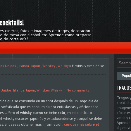
cocktails!
res caseros, fotos e imagenes de tragos, decoración
egos de mesa con alcohol etc. Aprende como preparar
og de coctelería!
dos Unidos
,
Irlanda
,
Japón
,
Whiskey
,
Whisky
» El whisky también se
Popul
TRAGOS
 Unidos
,
Irlanda
,
Japón
,
Whiskey
,
Whisky
No comments
Tragos 
ebida que se consumía en un shot después de un largo día de
cocktails
s sofisticada que es consumida por entusiastas y aficionados
imagenes
es... Pero
el whisky bueno se bebe solo
, en este artículo
cócteles
vinos y 
el whisky escocés, japonés y estadounidense y porqué se debe
Aprende 
des. Si deseas obtener más información,
conoce más sobre el
digestivo