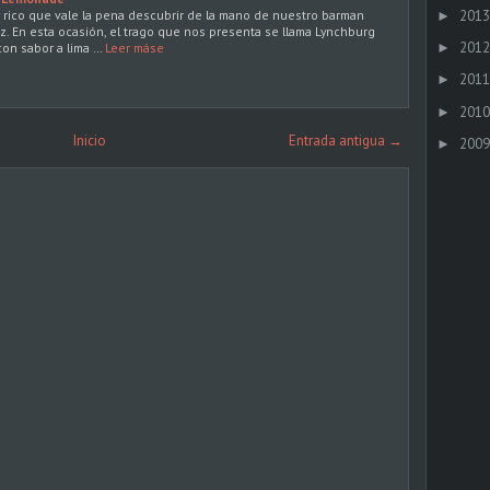
 rico que vale la pena descubrir de la mano de nuestro barman
2013
►
z. En esta ocasión, el trago que nos presenta se llama Lynchburg
2012
con sabor a lima …
Leer máse
►
2011
►
2010
►
Inicio
Entrada antigua →
2009
►