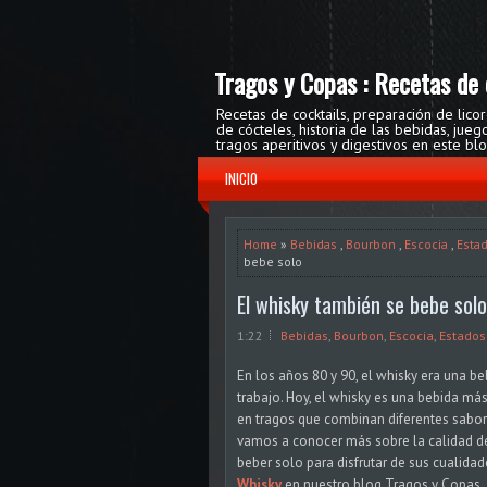
Tragos y Copas : Recetas de 
Recetas de cocktails, preparación de lico
de cócteles, historia de las bebidas, ju
tragos aperitivos y digestivos en este bl
INICIO
Home
»
Bebidas
,
Bourbon
,
Escocia
,
Esta
bebe solo
El whisky también se bebe solo
1:22
Bebidas
,
Bourbon
,
Escocia
,
Estados
En los años 80 y 90, el whisky era una b
trabajo. Hoy, el whisky es una bebida má
en tragos que combinan diferentes sabor
vamos a conocer más sobre la calidad d
beber solo para disfrutar de sus cualida
Whisky
en nuestro blog Tragos y Copas.