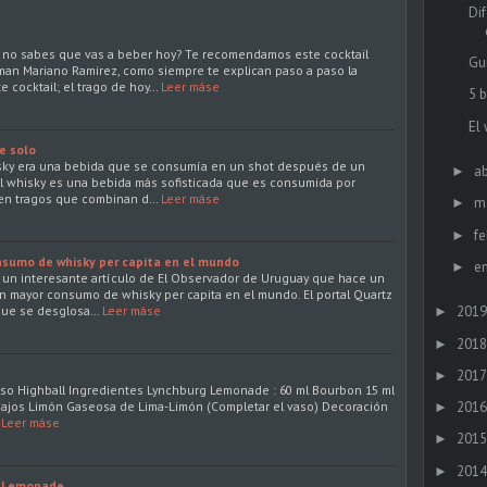
Di
 no sabes que vas a beber hoy? Te recomendamos este cocktail
Gu
rman Mariano Ramirez, como siempre te explican paso a paso la
e cocktail; el trago de hoy…
Leer máse
5 b
El
e solo
hisky era una bebida que se consumía en un shot después de un
ab
►
 el whisky es una bebida más sofisticada que es consumida por
 en tragos que combinan d…
Leer máse
m
►
fe
►
nsumo de whisky per capita en el mundo
e
►
un interesante artículo de El Observador de Uruguay que hace un
n mayor consumo de whisky per capita en el mundo. El portal Quartz
 que se desglosa…
Leer máse
2019
►
2018
►
2017
►
Vaso Highball Ingredientes Lynchburg Lemonade : 60 ml Bourbon 15 ml
Gajos Limón Gaseosa de Lima-Limón (Completar el vaso) Decoración
2016
►
Leer máse
2015
►
2014
►
g Lemonade