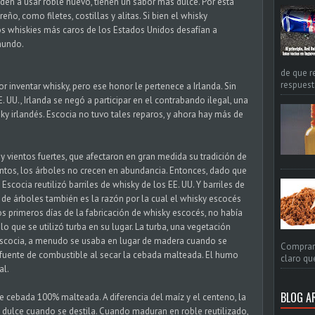
en a usar roble nuevo, tienen un sabor más dulce. Por esta
eño, como filetes, costillas y alitas. Si bien el whisky
s whiskies más caros de los Estados Unidos desafían a
mundo.
de que r
respuest
r inventar whisky, pero ese honor le pertenece a Irlanda. Sin
. UU., Irlanda se negó a participar en el contrabando ilegal, una
ky irlandés. Escocia no tuvo tales reparos, y ahora hay más de
 y vientos fuertes, que afectaron en gran medida su tradición de
ientos, los árboles no crecen en abundancia. Entonces, dado que
scocia reutilizó barriles de whisky de los EE. UU. Y barriles de
ta de árboles también es la razón por la cual el whisky escocés
os primeros días de la fabricación de whisky escocés, no había
lo que se utilizó turba en su lugar. La turba, una vegetación
cocia, a menudo se usaba en lugar de madera cuando se
Comprar 
fuente de combustible al secar la cebada malteada. El humo
claro qué
al.
BLOG A
 cebada 100% malteada. A diferencia del maíz y el centeno, la
dulce cuando se destila. Cuando maduran en roble reutilizado,