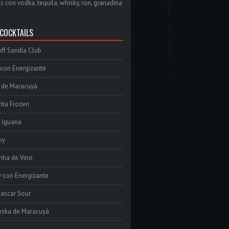
s con vodka, tequila, whisky, ron, granadina
 COCKTAILS
ff Sandía Club
con Energizante
 de Maracuyá
ita Frozen
e Iguana
oy
inha de Vino
 con Energizante
ascar Sour
oska de Maracuyá