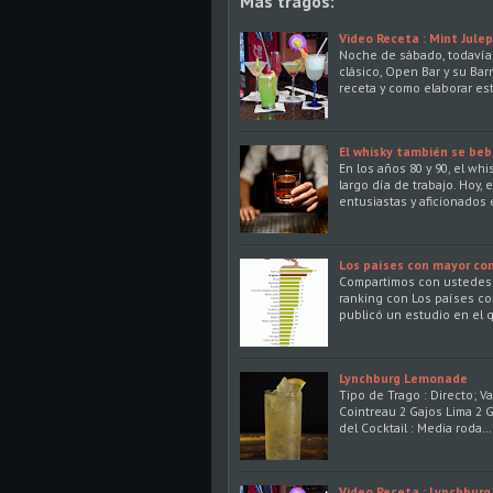
Más tragos:
Video Receta : Mint Julep
Noche de sábado, todavía
clásico, Open Bar y su Ba
receta y como elaborar est
El whisky también se beb
En los años 80 y 90, el w
largo día de trabajo. Hoy,
entusiastas y aficionados
Los países con mayor co
Compartimos con ustedes 
ranking con Los países co
publicó un estudio en el
Lynchburg Lemonade
Tipo de Trago : Directo; 
Cointreau 2 Gajos Lima 2 
del Cocktail : Media roda…
Video Receta : Lynchbur