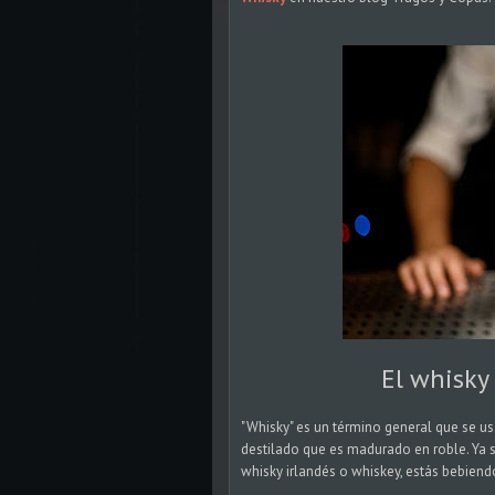
El whisky
"Whisky" es un término general que se us
destilado que es madurado en roble. Ya 
whisky irlandés o whiskey, estás bebiend