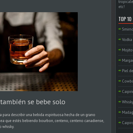
tropicale
etc!
TOP 10
Smirno
Vodka 
Mojito
Margar
Piel d
Cowb
Caipir
 también se bebe solo
Whisky
Madag
a para describir una bebida espirituosa hecha de un grano
sea que estés bebiendo bourbon, centeno, centeno canadiense,
Caipir
o whisky.