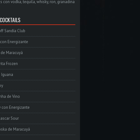
s con vodka, tequila, whisky, ron, granadina
 COCKTAILS
ff Sandía Club
con Energizante
 de Maracuyá
ita Frozen
e Iguana
oy
inha de Vino
 con Energizante
ascar Sour
oska de Maracuyá