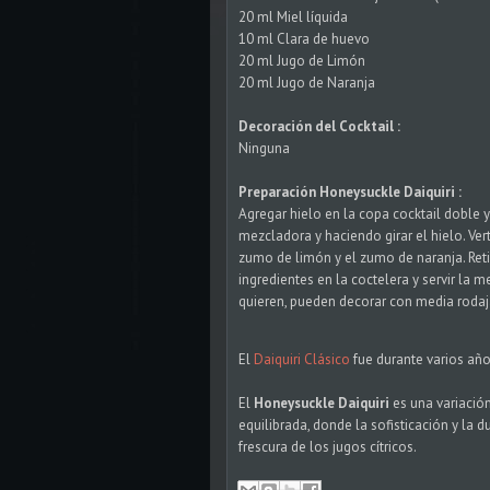
20 ml Miel líquida
10 ml Clara de huevo
20 ml Jugo de Limón
20 ml Jugo de Naranja
Decoración del Cocktail :
Ninguna
Preparación Honeysuckle Daiquiri :
Agregar hielo en la copa cocktail doble y 
mezcladora y haciendo girar el hielo. Vert
zumo de limón y el zumo de naranja. Retir
ingredientes en la coctelera y servir la m
quieren, pueden decorar con media rodaj
El
Daiquiri Clásico
fue durante varios año
El
Honeysuckle Daiquiri
es una variació
equilibrada, donde la sofisticación y la d
frescura de los jugos cítricos.