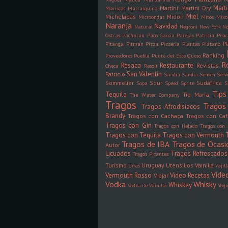
Mart
Martini
Martini Dry
Mariscos
Marrasquino
Miel
Micheladas
Midori
Microondas
Mitos
Mixo
Naranja
Navidad
Natural
Negroni
New York
N
Ostras
Pacharán
Paco Garcia
Parejas
Patricia
Peac
P
Pitanga
Pitman
Pizza
Pizzería
Plantas
Plátano
Ranking
Proveedores
Puebla
Punta del Este
Queso
R
Resaca
Restaurante
Revistas
Checa
Resolí
San Valentin
Patricio
Sandia
Sandía
Semen
Serv
Sommelier
Sour
Sudáfrica
Sopa
Speed
Sprite
S
Tips
Tequila
Tía María
The Water Company
Tragos
Tragos 
Tragos Afrodisíacos
Brandy
Tragos con Cachaça
Tragos con Ca
Tragos con Gin
Tragos con Helado
Tragos con 
Tragos con Tequila
Tragos con Vermouth
Tragos de IBA
Tragos de Ocasi
Autor
Licuados
Tragos Refrescados
Tragos Picantes
Turismo
Uruguay
Utensilios
Vainilla
Uñas
Vajil
Vide
Vermouth Rosso
Video Recetas
Viajar
Vodka
Whisky
Whiskey
Vodka de Vainilla
Yogu