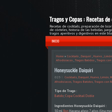
Tragos y Copas : Recetas de 
Recetas de cocktails, preparación de lico
de cócteles, historia de las bebidas, ju
tragos aperitivos y digestivos en este bl
INICIO
Home
»
Cocktails
,
Daiquirí
,
Huevo
,
Limón
Afrodisíacos
,
Tragos Batidos
,
Tragos con
Honeysuckle Daiquiri
0:23
Cocktails
,
Daiquirí
,
Huevo
,
Limón
,
M
Afrodisíacos
,
Tragos Batidos
,
Tragos con 
Tipo de Trago :
Batido
;
Copa Cocktail Doble
Ingredientes Honeysuckle Daiquiri :
50 ml
Ron
Havana añejo 7 años (Una med