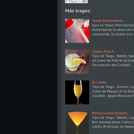
Más tragos:
Yxaiio Pheromones
Que es Yxaiio Pheromones
aumentando tu atracción s
consumirla. Se acabó eso
Ginger Punch
Tipo de Trago : Batido, V
ml Zumo de Piña 50 ml Zum
Decoración del Cocktail : 
Je t'aime
Tipo de Trago : Directo, C
Zumo de Mango 10 ml Bomb
Cocktail : Apple Blossom P
Honeysuckle Daiquiri
Tipo de Trago : Batido; Co
Ron Havana añejo 7 años (
Limón 20 ml Jugo de Nara