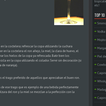
tropicale
etc!
TOP 10
Smirno
Vodka 
Mojito
en la coctelera; refrescar la copa utilizando la cuchara
Margar
er en la coctelera el ron añejo, la miel, la clara de huevo, el
ar los hielos de la copa ya refrescada. Batir bien los
Piel d
ezcla en la copa utilizando el colador. Servir sin decoración (si
Cowb
a de naranja).
Caipir
s el trago preferido de aquellos que apreciaban el buen ron.
Whisky
n de ese trago que es ejemplo de una bebida perfectamente
Madag
ulzura del ron y la miel se mezclan a la perfección con la
Caipir