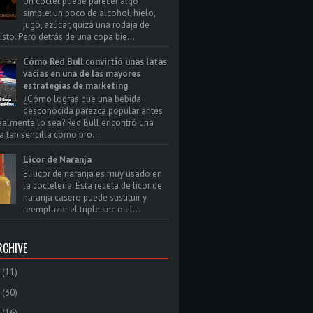
Un cóctel puede parecer algo
simple: un poco de alcohol, hielo,
jugo, azúcar, quizá una rodaja de
isto. Pero detrás de una copa bie...
Cómo Red Bull convirtió unas latas
vacías en una de las mayores
estrategias de marketing
¿Cómo logras que una bebida
desconocida parezca popular antes
ealmente lo sea? Red Bull encontró una
a tan sencilla como pro...
Licor de Naranja
El licor de naranja es muy usado en
la coctelería. Esta receta de licor de
naranja casero puede sustituir y
reemplazar el triple sec o el...
RCHIVE
(11)
(30)
(16)