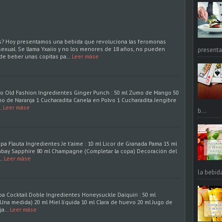
? Hoy presentamos una bebida que revoluciona las feromonas
exual. Se llama Yxaiio y no los menores de 18 años, no pueden
presentac
 de beber unas copitas pa…
Leer máse
aso Old Fashion Ingredientes Ginger Punch : 50 ml Zumo de Mango 50
o de Naranja 1 Cucharadita Canela en Polvo 1 Cucharadita Jengibre
…
Leer máse
b...
opa Flauta Ingredientes Je t'aime : 10 ml Licor de Granada Pama 15 ml
ay Sapphire 80 ml Champagne (Completar la copa) Decoración del
…
Leer máse
la bebid
pa Cocktail Doble Ingredientes Honeysuckle Daiquiri : 50 ml
Una medida) 20 ml Miel líquida 10 ml Clara de huevo 20 ml Jugo de
nja…
Leer máse