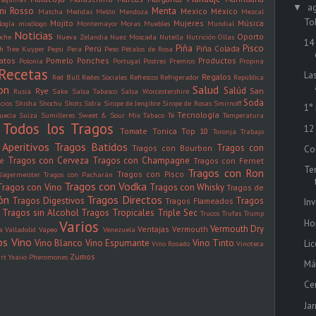
a
▼
ini Rosso
Menta
Mexico
México
Matcha
Medidas
Melón
Mendoza
Mezcal
To
Mojito
Mujeres
Música
logía
mixólogo
Montemayor
Moras
Muebles
Mundial
Noticias
Oporto
oche
Nueva Zelandia
Nuez Moscada
Nutella
Nutrición
Ollas
14
Piña
Pisco
Perú
Piña Colada
h Tree Kuyper
Pepsi
Pera
Peso
Pétalos de Rosa
latos
Pomelo
Ponches
Productos
Polonia
Portugal
Postres
Premios
Propina
Recetas
La
Regalos
Red Bull
Redes Sociales
Refrescos
Refrigerador
República
on
Salud
Salúd
Rye
San
Rusia
Sake
Salsa Tabasco
Salsa Worcestershire
Soda
icios
Shisha
Shochu
Shots
Sidra
Sirope de Jengibre
Sirope de Rosas
Smirnoff
1°
Tecnología
uecia
Suiza
Sumilleres
Sweet & Sour Mix
Tabaco
Té
Temperatura
Todos los Tragos
12
Tomate
Tonica
Top 10
Toronja
Trabajo
Aperitivos
Tragos Batidos
Tragos con
Tragos con Bourbon
Co
Tragos con Cerveza
Tragos con Champagne
fé
Tragos con Fernet
Te
Tragos con Ron
Tragos con Pisco
Jägermeister
Tragos con Pacharán
Tragos con Vodka
Tragos con Vino
Tragos con Whisky
Tragos de
ón
Tragos Directos
Tragos Digestivos
Tragos
Tragos Flameados
In
Tragos sin Alcohol
Tragos Tropicales
Triple Sec
Trucos
Trufas
Trump
Ho
Varios
Vermouth Dry
Ventajas
Vermouth
la
Valladolid
Vapeo
Venezuela
os
Vino
Vino Blanco
Vino Espumante
Vino Tinto
Li
Vino Rosado
Vinoteca
Zumos
rt
Yxaiio Pheromones
Má
Ce
Ja