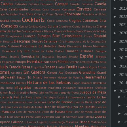
Caipiras
Campari
Canela
Calientes
Calorías
Camarero
Canadá
Canarias
2023
Cerveza
►
Cava
Celebridades
Cerveza
Celíacos
Cena
Cerezas
Certamen
Chocolate
Chile
cago Forbidden Root
Chile. Ají
China
Chistes
Chocolate en Polvo
2022
►
Cocktails
ocina
Cognac
Cointreau
Coco
Cola
Cocinero
Coctelera
2021
►
Consejos
Corona
Crema
s
Corcho
Cordoba
Corea
Cranberry
Crema de Banana
rema de Leche
Crema de Menta Blanca
Crema de Menta Verde
Crema de Whisky
2020
►
Curaçao Blue
Curiosidades
Daiquirí
ura
Curaçao
Cumpleaños
Cursos
Descargas
2019
Día del Bartender
►
ón
Deporte
Día Internacional de la Cerveza
Día
Diccionario de Bebidas
Dieta
elier
Diabetes
Dinamarca
Dinero
Disaronno
2018
►
Dry Gin
Durazno
e-Books
n
Drambuie
Dulce de Leche
Dulces
Ecología
España
Energizante
presa
Energía
Ensaladas
Envases
Escocia
Espresso
2017
►
Eventos
Fernet
s
Europa
Famosos
Etiquetas
Fernetic
Festival
Fiesta de la
tails
2016
►
Francia
Fresa
Frozen
Frutilla
Frutas
Frutos Rojos
Frigorifico
Frutos
nomía
Gin
Ginebra
Granadina
Ginger Ale
Gourmet
Grand
Gelatina
2015
►
alloween
Herramientas
Hazlo Tú Mismo
Heineken
Helado de Vainilla
Historia de las Bebidas
2014
erbabuena
►
Hierbas
Hogar
Hombres
Hostelería
Infografías
Illy
India
Infusiones
Inglaterra
Instagram
Inteligencia Artificial
2013
▼
Juegos de Mesa
Japón
Jerez
Jamón
Jengibre
Johnnie Walker
Juego de Tronos
di
►
Kirsch
Kiwi
Leche
Leche
a
La Rioja
Lager
Las Vegas
Latas
Latinoamerica
Licor de Banana
Licor de
Licor de Almendras
Licor de Ananá
Licor de Butiá
n
►
Licor de Durazno
Licor de Frutilla
r de Coco
Licor de Dulce de Leche
Licor de
de Manzana
Licor de Maraschino
Licor de
Licor de Maracuyá
Licor de Melón
oc
►
Licores
nilla
Licor Granada Pama
Licor Quemaito
Licor St Germain
Licor Strega
s
►
iquore Galliano
Madrid
Lituania
Lugares
Luxemburgo
Macallan
Mahou-San
Maridaje
Maracuya
Maraschino
Marcas
Margarita
Marihuana
áquinas