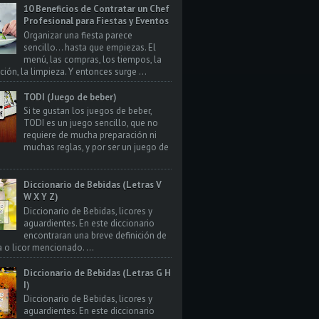
10 Beneficios de Contratar un Chef
Profesional para Fiestas y Eventos
Organizar una fiesta parece
sencillo… hasta que empiezas. El
menú, las compras, los tiempos, la
ión, la limpieza. Y entonces surge ...
TODI (Juego de beber)
Si te gustan los juegos de beber,
TODI es un juego sencillo, que no
requiere de mucha preparación ni
muchas reglas, y por ser un juego de
Diccionario de Bebidas (Letras V
W X Y Z)
Diccionario de Bebidas, licores y
aguardientes. En este diccionario
encontraran una breve definición de
a o licor mencionado. ...
Diccionario de Bebidas (Letras G H
I)
Diccionario de Bebidas, licores y
aguardientes. En este diccionario