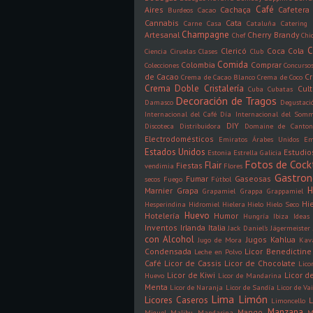
Café
Aires
Cachaça
Cafetera
Burdeos
Cacao
Cannabis
Cata
Carne
Casa
Cataluña
Catering
Champagne
Artesanal
Cherry Brandy
Chef
Chi
C
Clericó
Coca Cola
Ciencia
Ciruelas
Clases
Club
Comida
Colombia
Comprar
Colecciones
Concurso
de Cacao
C
Crema de Cacao Blanco
Crema de Coco
Crema Doble
Cristalería
Cult
Cuba
Cubatas
Decoración de Tragos
Damasco
Degustaci
Internacional del Café
Día Internacional del Somm
DIY
Discoteca
Distribuidora
Domaine de Canto
Electrodomésticos
Emiratos Árabes Unidos
Em
Estados Unidos
Estudio
Estonia
Estrella Galicia
Fotos de Cock
Flair
Fiestas
vendimia
Flores
Gastro
Fumar
Gaseosas
secos
Fuego
Fútbol
H
Marnier
Grapa
Grapamiel
Grappa
Grappamiel
Hi
Hesperindina
Hidromiel
Hielera
Hielo
Hielo Seco
Huevo
Hotelería
Humor
Hungría
Ibiza
Ideas
Inventos
Irlanda
Italia
Jack Daniel's
Jägermeister
con Alcohol
Jugos
Kahlua
Jugo de Mora
Kav
Condensada
Licor Benedictine
Leche en Polvo
Café
Licor de Cassis
Licor de Chocolate
Lico
Licor de Kiwi
Licor 
Huevo
Licor de Mandarina
Menta
Licor de Naranja
Licor de Sandía
Licor de Vai
Lima
Limón
Licores Caseros
L
Limoncello
Manzana
Mango
Miguel
Malibu
Mandarina
M