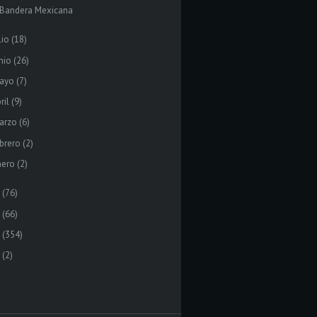
 Bandera Mexicana
lio
(18)
nio
(26)
ayo
(7)
ril
(9)
arzo
(6)
brero
(2)
nero
(2)
(76)
(66)
(354)
(2)