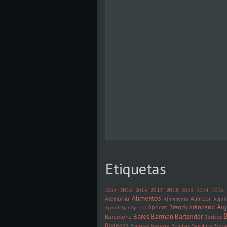
Etiquetas
2015
2017
2018
2014
2016
2023
2024
2026
Alimentos
Alemania
Almíbar
Almendras
Alquil
Arg
Apricot Brandy
Arándano
Aperol
App
Apricot
B
Bares
Barman
Bartender
Barcelona
Batidos
Bodegas
Bodegas Navarra
Bombay Sapphire
Borra