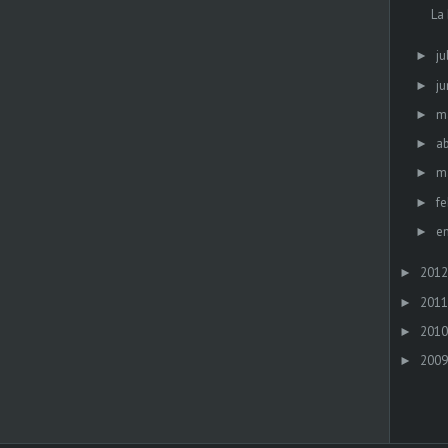
La
ju
►
ju
►
m
►
ab
►
m
►
fe
►
e
►
2012
►
2011
►
2010
►
2009
►