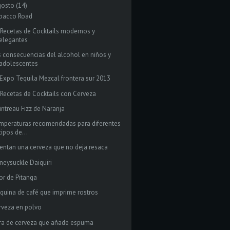
gosto
(14)
bacco Road
 Recetas de Cocktails modernos y
elegantes
s consecuencias del alcohol en niños y
adolescentes
 Expo Tequila Mezcal frontera sur 2013
 Recetas de Cocktails con Cerveza
intreau Fizz de Naranja
mperaturas recomendadas para diferentes
tipos de...
ventan una cerveza que no deja resaca
neysuckle Daiquiri
cor de Pitanga
quina de café que imprime rostros
rveza en polvo
rra de cerveza que añade espuma