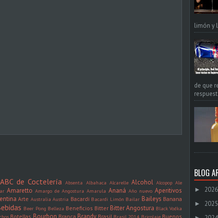
limón y l
de que r
respuest
BLOG A
ABC de Coctelería
Alcohol
Absenta
Albahaca
Alcarelle
Alcopop
Ale
2026
►
Amaretto
Ananá
Aperitivos
ar
Amargo de Angostura
Amarula
Año nuevo
entina
Baileys
Arte
Bacardi
Banana
Australia
Austria
Bacardi Limón
Bailar
2025
►
ebidas
Bitter Angostura
Beneficios
Bitter
Beer Pong
Belleza
Black Vodka
Bourbon
Brandy
Botellas
Branca
Brasil
Buenos
chos
Brasil 2014
Bricolaje
2024
►