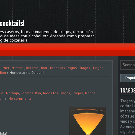
cocktails!
res caseros, fotos e imagenes de tragos, decoración
egos de mesa con alcohol etc. Aprende como preparar
og de coctelería!
,
Miel
,
Naranja
,
Recetas
,
Ron
,
Todos los Tragos
,
Tragos
,
Tragos
 Ron
» Honeysuckle Daiquiri
Popul
TRAGOS
iel
,
Naranja
,
Recetas
,
Ron
,
Todos los Tragos
,
Tragos
,
Tragos
Ron
No comments
Tragos 
cocktails
imagenes
cócteles
vinos y 
Aprende 
digestivo
ida)