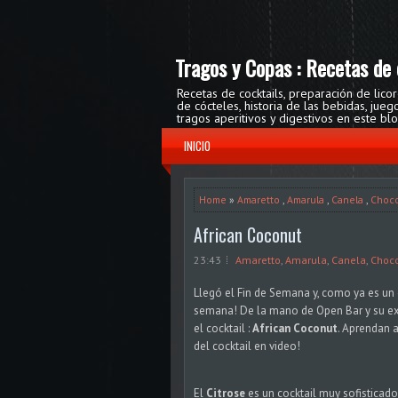
Tragos y Copas : Recetas de 
Recetas de cocktails, preparación de lico
de cócteles, historia de las bebidas, ju
tragos aperitivos y digestivos en este bl
INICIO
Home
»
Amaretto
,
Amarula
,
Canela
,
Choco
African Coconut
23:43
Amaretto
,
Amarula
,
Canela
,
Choc
Llegó el Fin de Semana y, como ya es un
semana! De la mano de Open Bar y su e
el cocktail :
African Coconut
. Aprendan a
del cocktail en video!
El
Citrose
es un cocktail muy sofisticado