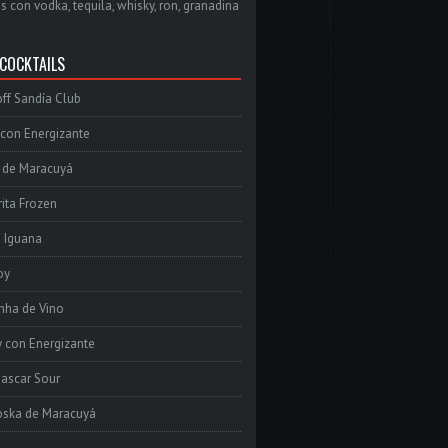
s con vodka, tequila, whisky, ron, granadina
 COCKTAILS
ff Sandía Club
con Energizante
 de Maracuyá
ita Frozen
e Iguana
oy
inha de Vino
 con Energizante
ascar Sour
oska de Maracuyá