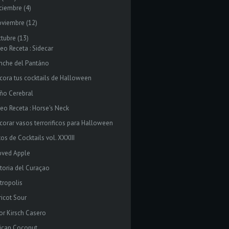
ciembre
(4)
oviembre
(12)
tubre
(13)
eo Receta : Sidecar
nche del Pantáno
cora tus cocktails de Halloween
ño Cerebral
deo Receta : Horse's Neck
corar vasos terrorificos para Halloween
os de Cocktails vol. XXXIII
oved Apple
storia del Curaçao
tropolis
ricot Sour
cor Kirsch Casero
rican Coconut