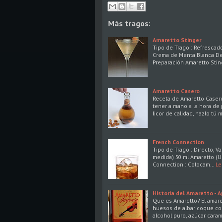
Más tragos:
Amaretto Stinger
Tipo de Trago : Refrescado
Crema de Menta Blanca Dec
Preparación Amaretto Stin
Amaretto Casero
Receta de Amaretto Casero!
tener a mano a la hora de
licor de calidad, hazlo tú
French Connection
Tipo de Trago : Directo, 
medida) 50 ml Amaretto (U
Connection : Colocam…
Le
Historia del Amaretto - A
Que es Amaretto? El amaret
huesos de albaricoque co
alcohol puro, azúcar cara