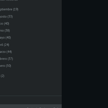
eptiembre
(19)
gosto
(33)
lio
(40)
nio
(38)
ayo
(40)
ril
(24)
arzo
(44)
brero
(37)
nero
(50)
(2)