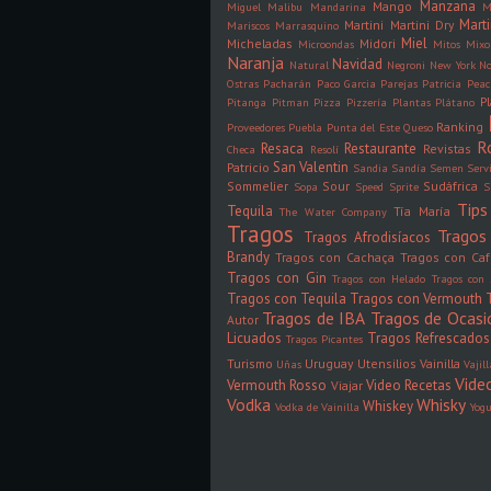
Manzana
Mango
Miguel
Malibu
Mandarina
M
Mart
Martini
Martini Dry
Mariscos
Marrasquino
Miel
Micheladas
Midori
Microondas
Mitos
Mixo
Naranja
Navidad
Natural
Negroni
New York
N
Ostras
Pacharán
Paco Garcia
Parejas
Patricia
Peac
P
Pitanga
Pitman
Pizza
Pizzería
Plantas
Plátano
Ranking
Proveedores
Puebla
Punta del Este
Queso
R
Resaca
Restaurante
Revistas
Checa
Resolí
San Valentin
Patricio
Sandia
Sandía
Semen
Serv
Sommelier
Sour
Sudáfrica
Sopa
Speed
Sprite
S
Tips
Tequila
Tía María
The Water Company
Tragos
Tragos 
Tragos Afrodisíacos
Brandy
Tragos con Cachaça
Tragos con Ca
Tragos con Gin
Tragos con Helado
Tragos con 
Tragos con Tequila
Tragos con Vermouth
Tragos de IBA
Tragos de Ocasi
Autor
Licuados
Tragos Refrescados
Tragos Picantes
Turismo
Uruguay
Utensilios
Vainilla
Uñas
Vajil
Vide
Vermouth Rosso
Video Recetas
Viajar
Vodka
Whisky
Whiskey
Vodka de Vainilla
Yogu