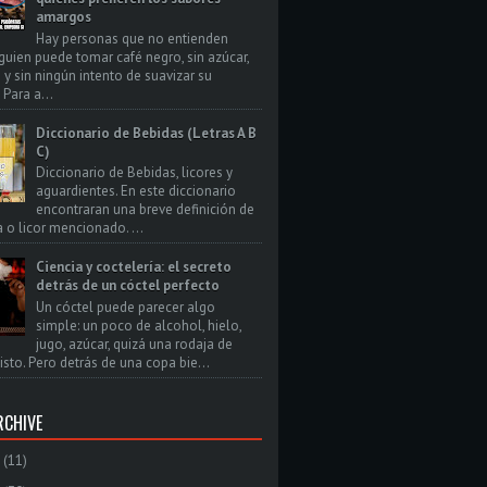
amargos
Hay personas que no entienden
uien puede tomar café negro, sin azúcar,
 y sin ningún intento de suavizar su
Para a...
Diccionario de Bebidas (Letras A B
C)
Diccionario de Bebidas, licores y
aguardientes. En este diccionario
encontraran una breve definición de
a o licor mencionado. ...
Ciencia y coctelería: el secreto
detrás de un cóctel perfecto
Un cóctel puede parecer algo
simple: un poco de alcohol, hielo,
jugo, azúcar, quizá una rodaja de
isto. Pero detrás de una copa bie...
RCHIVE
(11)