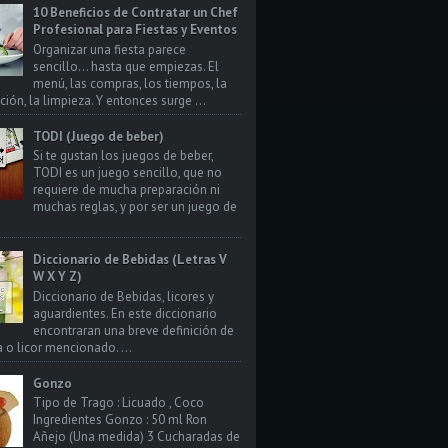
10 Beneficios de Contratar un Chef
Profesional para Fiestas y Eventos
Organizar una fiesta parece
sencillo… hasta que empiezas. El
menú, las compras, los tiempos, la
ión, la limpieza. Y entonces surge ...
TODI (Juego de beber)
Si te gustan los juegos de beber,
TODI es un juego sencillo, que no
requiere de mucha preparación ni
muchas reglas, y por ser un juego de
Diccionario de Bebidas (Letras V
W X Y Z)
Diccionario de Bebidas, licores y
aguardientes. En este diccionario
encontraran una breve definición de
a o licor mencionado. ...
Gonzo
Tipo de Trago : Licuado , Coco
Ingredientes Gonzo : 50 ml Ron
Añejo (Una medida) 3 Cucharadas de