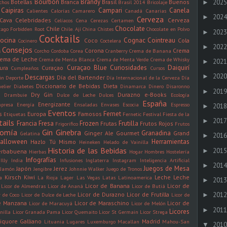
Bourbon
Brandy
2025
Botellas
Branca
Brasil
Buenos
►
chos
Brasil 2014
Bricolaje
Caipiras
Campari
Canela
Calientes
Calorías
Camarero
Canadá
Canarias
2024
►
Cerveza
Cava
Celebridades
Cerveza
Celíacos
Cena
Cerezas
Certamen
Chocolate
Chile
cago Forbidden Root
Chile. Ají
China
Chistes
Chocolate en Polvo
2023
►
Cocktails
ocina
Cognac
Cointreau
Coco
Cola
Cocinero
Coctelera
2022
►
Consejos
Corona
Crema
s
Corcho
Cordoba
Corea
Cranberry
Crema de Banana
rema de Leche
Crema de Menta Blanca
Crema de Menta Verde
Crema de Whisky
2021
►
Curaçao Blue
Curiosidades
Daiquirí
ura
Curaçao
Cumpleaños
Cursos
2020
►
Descargas
Día del Bartender
ón
Deporte
Día Internacional de la Cerveza
Día
Diccionario de Bebidas
Dieta
elier
Diabetes
Dinamarca
Dinero
Disaronno
2019
►
Dry Gin
Durazno
e-Books
n
Drambuie
Dulce de Leche
Dulces
Ecología
España
Energizante
presa
Energía
Ensaladas
Envases
Escocia
Espresso
2018
►
Eventos
Fernet
s
Europa
Famosos
Etiquetas
Fernetic
Festival
Fiesta de la
2017
►
tails
Francia
Fresa
Frozen
Frutilla
Frutas
Frutos Rojos
Frigorifico
Frutos
nomía
Gin
Ginebra
Granadina
Ginger Ale
Gourmet
Grand
Gelatina
2016
►
alloween
Herramientas
Hazlo Tú Mismo
Heineken
Helado de Vainilla
Historia de las Bebidas
2015
►
erbabuena
Hierbas
Hogar
Hombres
Hostelería
Infografías
Illy
India
Infusiones
Inglaterra
Instagram
Inteligencia Artificial
2014
►
Juegos de Mesa
Japón
Jerez
Jamón
Jengibre
Johnnie Walker
Juego de Tronos
Kirsch
Kiwi
Leche
Leche
a
La Rioja
Lager
Las Vegas
Latas
Latinoamerica
2013
►
Licor de Banana
Licor de
Licor de Almendras
Licor de Ananá
Licor de Butiá
Licor de Durazno
Licor de Frutilla
2012
r de Coco
Licor de Dulce de Leche
Licor de
►
de Manzana
Licor de Maraschino
Licor de
Licor de Maracuyá
Licor de Melón
2011
►
Licores
nilla
Licor Granada Pama
Licor Quemaito
Licor St Germain
Licor Strega
iquore Galliano
Madrid
Lituania
Lugares
Luxemburgo
Macallan
Mahou-San
2010
▼