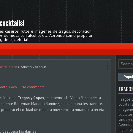
cocktails!
res caseros, fotos e imagenes de tragos, decoración
egos de mesa con alcohol etc. Aprende como preparar
og de coctelería!
late
,
Coco
» African Coconut
Popul
olate
,
Coco
No comments
TRAGOS
 clásico en
Tragos y Copas
, les traemos la Video Receta de la
Tragos 
xcelente Barteman Mariano Ramirez, esta semana les traemos
cocktails
imagenes
 preparar el cocktail de manera muy sencilla mirando la receta
cócteles
vinos y 
Aprende 
digestivo
, ideal para las damas!