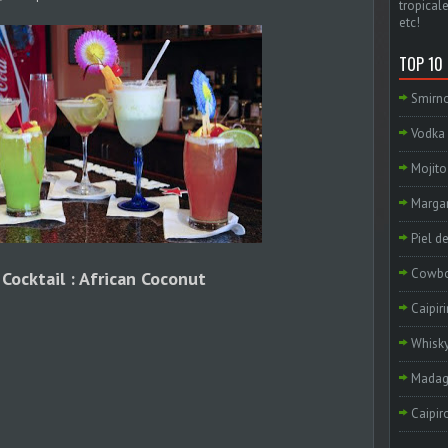
tropicale
etc!
TOP 10
Smirno
Vodka 
Mojito
Margar
Piel d
Cowb
Cocktail : African Coconut
Caipir
Whisky
Madag
Caipir