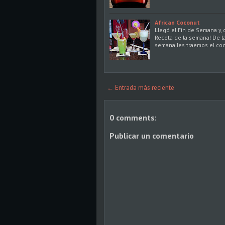
African Coconut
Llegó el Fin de Semana y, 
Receta de la semana! De l
semana les traemos el coc
← Entrada más reciente
0 comments:
Publicar un comentario