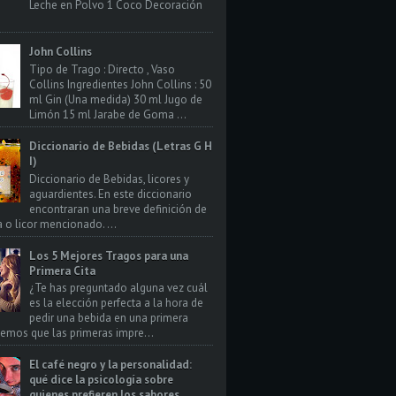
Leche en Polvo 1 Coco Decoración
John Collins
Tipo de Trago : Directo , Vaso
Collins Ingredientes John Collins : 50
ml Gin (Una medida) 30 ml Jugo de
Limón 15 ml Jarabe de Goma ...
Diccionario de Bebidas (Letras G H
I)
Diccionario de Bebidas, licores y
aguardientes. En este diccionario
encontraran una breve definición de
a o licor mencionado. ...
Los 5 Mejores Tragos para una
Primera Cita
¿Te has preguntado alguna vez cuál
es la elección perfecta a la hora de
pedir una bebida en una primera
bemos que las primeras impre...
El café negro y la personalidad:
qué dice la psicología sobre
quienes prefieren los sabores