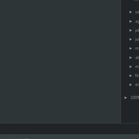
s
►
a
►
ju
►
ju
►
m
►
ab
►
m
►
fe
►
e
►
2009
►