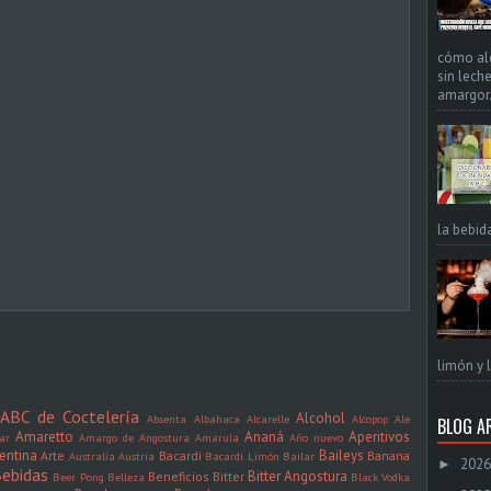
cómo alg
sin leche
amargor. 
la bebid
limón y l
ABC de Coctelería
Alcohol
Absenta
Albahaca
Alcarelle
Alcopop
Ale
BLOG A
Amaretto
Ananá
Aperitivos
ar
Amargo de Angostura
Amarula
Año nuevo
entina
Baileys
Arte
Bacardi
Banana
Australia
Austria
Bacardi Limón
Bailar
2026
►
ebidas
Bitter Angostura
Beneficios
Bitter
Beer Pong
Belleza
Black Vodka