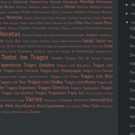
Maridaje
Maracuya
Maraschino
Marcas
Margarita
Marihuana
áquinas
di
►
ini Rosso
Menta
Mexico
México
Matcha
Medidas
Melón
Mendoza
Mezcal
Mojito
Mujeres
Música
logía
mixólogo
Montemayor
Moras
Muebles
Mundial
n
►
Noticias
Oporto
oche
Nueva Zelandia
Nuez Moscada
Nutella
Nutrición
Ollas
oc
▼
Piña
Pisco
Perú
Piña Colada
h Tree Kuyper
Pepsi
Pera
Peso
Pétalos de Rosa
latos
Pomelo
Ponches
Productos
Vid
Polonia
Portugal
Postres
Premios
Propina
Recetas
Regalos
Red Bull
Redes Sociales
Refrescos
Refrigerador
República
Po
on
Salud
Salúd
Rye
San
Rusia
Sake
Salsa Tabasco
Salsa Worcestershire
Soda
De
icios
Shisha
Shochu
Shots
Sidra
Sirope de Jengibre
Sirope de Rosas
Smirnoff
Tecnología
uecia
Suiza
Sumilleres
Sweet & Sour Mix
Tabaco
Té
Temperatura
Da
Todos los Tragos
Tomate
Tonica
Top 10
Toronja
Trabajo
Vi
Aperitivos
Tragos Batidos
Tragos con
Tragos con Bourbon
Tragos con Cerveza
Tragos con Champagne
fé
Tragos con Fernet
De
Tragos con Ron
Tragos con Pisco
Jägermeister
Tragos con Pacharán
Tragos con Vodka
Fot
Tragos con Vino
Tragos con Whisky
Tragos de
ón
Tragos Directos
Tragos Digestivos
Tragos
Tragos Flameados
Cl
Tragos sin Alcohol
Tragos Tropicales
Triple Sec
Trucos
Trufas
Trump
Varios
Hi
Vermouth Dry
Ventajas
Vermouth
la
Valladolid
Vapeo
Venezuela
os
Vino
Vino Blanco
Vino Espumante
Vino Tinto
Vino Rosado
Vinoteca
Me
Zumos
rt
Yxaiio Pheromones
Ap
Li
Af