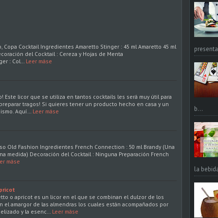
, Copa Cocktail Ingredientes Amaretto Stinger : 45 ml Amaretto 45 ml
presentac
oración del Cocktail : Cereza y Hojas de Menta
ger : Col…
Leer máse
 Este licor que se utiliza en tantos cocktails les será muy útil para
 preparar tragos! Si quieres tener un producto hecho en casa y un
b...
 mismo. Aquí…
Leer máse
Vaso Old Fashion Ingredientes French Connection : 50 ml Brandy (Una
na medida) Decoración del Cocktail : Ninguna Preparación French
er máse
la bebid
pricot
to o apricot es un licor en el que se combinan el dulzor de los
n el amargor de las almendras los cuales están acompañados por
melizado y la esenc…
Leer máse