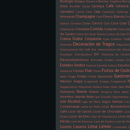
Bodegas
Bodegas Navarra
Bombay Sapphire
Borra
Café
Aires
Cachaça
Cafetera
Burdeos
Cacao
Cannabis
Cata
Carne
Casa
Cataluña
Catering
Champagne
Artesanal
Cherry Brandy
Chef
Chi
C
Clericó
Coca Cola
Ciencia
Ciruelas
Clases
Club
Comida
Colombia
Comprar
Colecciones
Concurso
de Cacao
C
Crema de Cacao Blanco
Crema de Coco
Crema Doble
Cristalería
Cult
Cuba
Cubatas
Decoración de Tragos
Damasco
Degustaci
Internacional del Café
Día Internacional del Somm
DIY
Discoteca
Distribuidora
Domaine de Canto
Electrodomésticos
Emiratos Árabes Unidos
Em
Estados Unidos
Estudio
Estonia
Estrella Galicia
Fotos de Cock
Flair
Fiestas
vendimia
Flores
Gastro
Fumar
Gaseosas
secos
Fuego
Fútbol
H
Marnier
Grapa
Grapamiel
Grappa
Grappamiel
Hi
Hesperindina
Hidromiel
Hielera
Hielo
Hielo Seco
Huevo
Hotelería
Humor
Hungría
Ibiza
Ideas
Inventos
Irlanda
Italia
Jack Daniel's
Jägermeister
con Alcohol
Jugos
Kahlua
Jugo de Mora
Kav
Condensada
Licor Benedictine
Leche en Polvo
Café
Licor de Cassis
Licor de Chocolate
Lico
Licor de Kiwi
Licor 
Huevo
Licor de Mandarina
Menta
Licor de Naranja
Licor de Sandía
Licor de Vai
Lima
Limón
Licores Caseros
L
Limoncello