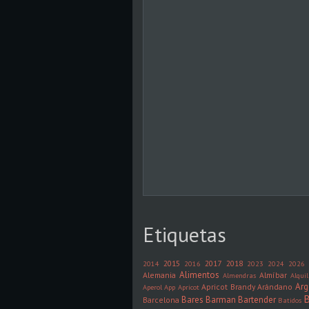
Etiquetas
2015
2017
2018
2014
2016
2023
2024
2026
Alimentos
Alemania
Almíbar
Almendras
Alquil
Arg
Apricot Brandy
Arándano
Aperol
App
Apricot
B
Bares
Barman
Bartender
Barcelona
Batidos