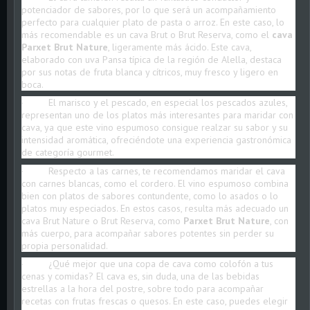
potenciador de sabores, por lo que será un acompañamiento
perfecto para cualquier plato de pasta o arroz. En este caso, lo
más recomendable es un cava Brut o Brut Reserva, como el
cava
Parxet Brut Nature
, ligeramente más ácido. Este cava,
elaborado con uva Pansa típica de la región de Alella, destaca
por sus notas de fruta blanca y cítricos, muy fresco y ligero en
boca.
· El marisco y el pescado, en especial los pescados azules,
representan uno de los platos más interesantes para maridar con
cava, ya que este vino espumoso consigue realzar su sabor y su
intensidad aromática, ofreciéndote una experiencia gastronómica
de categoría gourmet.
· Respecto a las carnes, te recomendamos maridar el cava
con carnes blancas, como el cordero. El vino espumoso combina
bien con platos de sabores contundente, como lo asados o lo
platos muy especiados. En estos casos, resulta más adecuado un
cava Brut Nature o Brut Reserva, como
Parxet Brut Nature
, con
más cuerpo, para acompañar sabores potentes sin perder su
propia personalidad.
· ¿Qué mejor que una copa de cava como colofón a tus
cenas y comidas? El cava es, sin duda, una de las bebidas
estrellas a la hora del postre, sobre todo para acompañar
recetas con frutas frescas o quesos. En este caso, puedes elegir