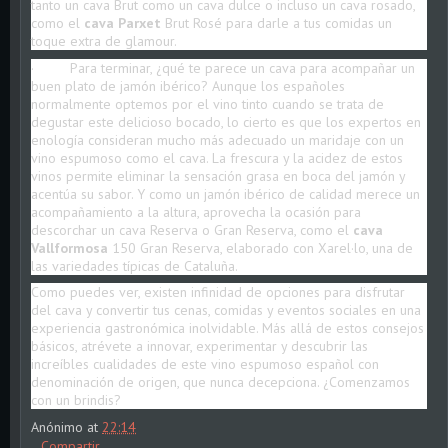
tanto un cava Brut como un cava dulce o incluso un cava rosado,
como el
cava Parxet
Brut Rosé para darle a tus comidas un
toque extra de glamour.
· Para terminar, ¿qué te parece un cava para acompañar un
buen plato de jamón ibérico? Aunque los españoles
normalmente optemos por el vino tinto cuando se trata de
degustar este delicioso bocado, lo cierto es que los expertos en
enología consideran mucho más adecuado un maridaje con un
vino espumoso como el cava. La frescura y la acidez de estos
vinos permite eliminar la sensación grasa en boca del jamón y
acentúa su sabor. Y como un jamón ibérico de calidad merece un
acompañamiento a la altura, aprovecha la ocasión para
descorchar un cava Reserva o Gran Reserva, como el
cava
Vallformosa
150 Gran Reserva, elaborado con Xarel·lo, una de
las variedades típicas de Cataluña.
Como puedes ver, existen infinidad de opciones para disfrutar
del cava y convertir tus cenas, comidas y eventos sociales en una
experiencia gastronómica inolvidable. Más allá de estos consejos
básicos, atrévete a innovar, experimentar y descubrir las
increíbles cualidades de este vino espumoso español con
denominación de origen, que nunca decepciona. ¿Comenzamos
con un brindis?
Anónimo
at
22:14
Compartir