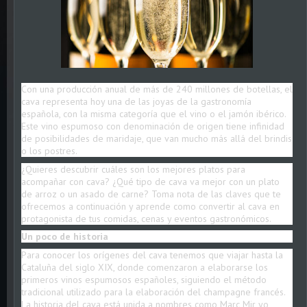
Con una producción anual de más de 240 millones de botellas, el
cava representa hoy una de las joyas de la gastronomía
española, con la misma categoría que el vino o el jamón ibérico.
Este vino espumoso con denominación de origen tiene infinidad
de posibilidades de maridaje, que van mucho más allá del brindis
o los postres.
¿Quieres descubrir cuáles son los mejores platos para
acompañar con cava? ¿Qué tipo de cava va mejor con un plato
de arroz o un asado de carne? Toma nota de las claves que te
ofrecemos a continuación y aprende como convertir al cava en
protagonista de tus comidas, cenas y eventos gastronómicos.
Un poco de historia
Para conocer los orígenes del cava tenemos que viajar hasta la
Cataluña del siglo XIX, donde comenzaron a elaborarse los
primeros vinos espumosos españoles, siguiendo el método
tradicional utilizado para la elaboración del champagne francés.
La historia del cava está unida a nombres como Marc Mir yo