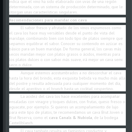
indica que el vino ha sido elaborado con uvas de una región
determinada, con un sistema de producción determinado, que le
otorgan unas características singulares.
Recomendaciones para maridar con cava
· El sabor fresco y afrutado de los vinos espumosos como
el cava los hace muy versátiles desde el punto de vista del
maridaje, combinando bien con todo tipo de platos siempre que
sepamos equilibrar el sabor. Conocer su contenido en azúcar es
básico para un buen maridaje. De forma general, los cavas más
secos maridan mejor con platos grasos o ácidos, mientras para
los platos dulces o con sabor más suave, irá mejor un cava semi
seco o dulce.
· Aunque estemos acostumbrados a no descorchar el cava
hasta la hora del brindis, esta exquisita bebida va mucho más allá
del postre y resulta adecuada para cualquier momento del día,
desde el aperitivo o el brunch hasta un cocktail vespertino.
· La acidez del cava los hace excelentes para acompañar
ensaladas con vinagre y toques dulces, con frutas, queso fresco o
aguacate, por ejemplo. Si quieres un acompañamiento de lujo
para este tipo de platos, te recomendamos un cava Brut Joven o
Brut Reserva, como el
cava Canals & Nubiola
, de la bodega
Castellblanch.
· El cava también resulta un fantástico conductor y