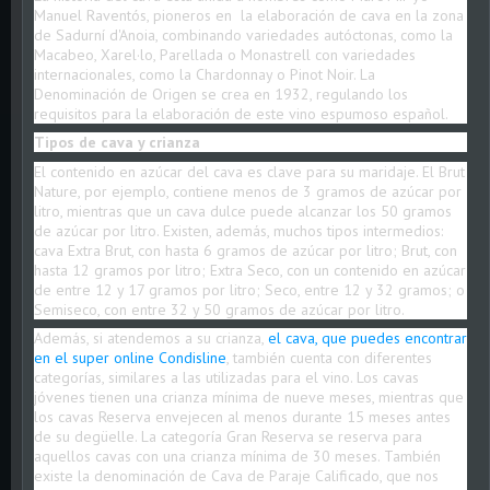
Manuel Raventós, pioneros en la elaboración de cava en la zona
de Sadurní d'Anoia, combinando variedades autóctonas, como la
Macabeo, Xarel·lo, Parellada o Monastrell con variedades
internacionales, como la Chardonnay o Pinot Noir. La
Denominación de Origen se crea en 1932, regulando los
requisitos para la elaboración de este vino espumoso español.
Tipos de cava y crianza
El contenido en azúcar del cava es clave para su maridaje. El Brut
Nature, por ejemplo, contiene menos de 3 gramos de azúcar por
litro, mientras que un cava dulce puede alcanzar los 50 gramos
de azúcar por litro. Existen, además, muchos tipos intermedios:
cava Extra Brut, con hasta 6 gramos de azúcar por litro; Brut, con
hasta 12 gramos por litro; Extra Seco, con un contenido en azúcar
de entre 12 y 17 gramos por litro; Seco, entre 12 y 32 gramos; o
Semiseco, con entre 32 y 50 gramos de azúcar por litro.
Además, si atendemos a su crianza,
el cava, que puedes encontrar
en el super online Condisline
, también cuenta con diferentes
categorías, similares a las utilizadas para el vino. Los cavas
jóvenes tienen una crianza mínima de nueve meses, mientras que
los cavas Reserva envejecen al menos durante 15 meses antes
de su degüelle. La categoría Gran Reserva se reserva para
aquellos cavas con una crianza mínima de 30 meses. También
existe la denominación de Cava de Paraje Calificado, que nos