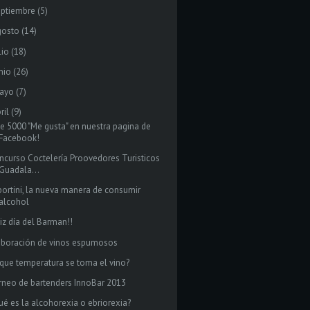
eptiembre
(5)
gosto
(14)
lio
(18)
nio
(26)
ayo
(7)
ril
(9)
de 5000 "Me gusta" en nuestra pagina de
Facebook!
ncurso Coctelería Proovedores Turisticos
Guadala...
portini, la nueva manera de consumir
alcohol
liz día del Barman!!
aboración de vinos espumosos
 que temperatura se toma el vino?
rneo de bartenders InnoBar 2013
ué es la alcohorexia o ebriorexia?