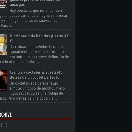
amargos
Hay personas que no entienden
uien puede tomar café negro, sin azúcar,
 y sin ningún intento de suavizar su
Para a...
Diccionario de Bebidas (Letras A B
C)
Diccionario de Bebidas, licores y
aguardientes. En este diccionario
encontraran una breve definición de
a o licor mencionado. ...
Ciencia y coctelería: el secreto
detrás de un cóctel perfecto
Un cóctel puede parecer algo
simple: un poco de alcohol, hielo,
jugo, azúcar, quizá una rodaja de
isto. Pero detrás de una copa bie...
RCHIVE
(11)