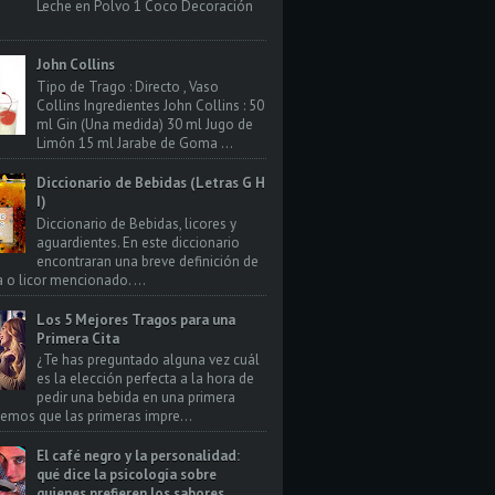
Leche en Polvo 1 Coco Decoración
John Collins
Tipo de Trago : Directo , Vaso
Collins Ingredientes John Collins : 50
ml Gin (Una medida) 30 ml Jugo de
Limón 15 ml Jarabe de Goma ...
Diccionario de Bebidas (Letras G H
I)
Diccionario de Bebidas, licores y
aguardientes. En este diccionario
encontraran una breve definición de
a o licor mencionado. ...
Los 5 Mejores Tragos para una
Primera Cita
¿Te has preguntado alguna vez cuál
es la elección perfecta a la hora de
pedir una bebida en una primera
bemos que las primeras impre...
El café negro y la personalidad:
qué dice la psicología sobre
quienes prefieren los sabores