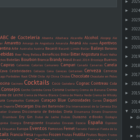
2025
►
2024
►
2023
►
2022
►
ABC de Coctelería
Alcohol
2021
►
Absenta
Albahaca
Alcarelle
Alcopop
Ale
Amaretto
Ananá
Aperitivos
ar
Amargo de Angostura
Amarula
Año nuevo
2020
►
entina
Baileys
Arte
Bacardi
Banana
Australia
Austria
Bacardi Limón
Bailar
ebidas
Bitter Angostura
Beneficios
Bitter
Beer Pong
Belleza
Black Vodka
2019
►
Bourbon
Brandy
Botellas
Branca
Brasil
Buenos
chos
Brasil 2014
Bricolaje
Caipiras
Campari
Canela
2018
Calientes
Calorías
Camarero
Canadá
Canarias
►
Cerveza
Cava
Celebridades
Cerveza
Celíacos
Cena
Cerezas
Certamen
2017
►
Chocolate
Chile
cago Forbidden Root
Chile. Ají
China
Chistes
Chocolate en Polvo
Cocktails
ocina
Cognac
Cointreau
Coco
Cola
2016
Cocinero
Coctelera
►
Consejos
Corona
Crema
s
Corcho
Cordoba
Corea
Cranberry
Crema de Banana
2015
►
rema de Leche
Crema de Menta Blanca
Crema de Menta Verde
Crema de Whisky
Curaçao Blue
Curiosidades
Daiquirí
ura
Curaçao
Cumpleaños
Cursos
2014
►
Descargas
Día del Bartender
ón
Deporte
Día Internacional de la Cerveza
Día
2013
▼
Diccionario de Bebidas
Dieta
elier
Diabetes
Dinamarca
Dinero
Disaronno
Dry Gin
Durazno
e-Books
n
Drambuie
Dulce de Leche
Dulces
Ecología
di
►
España
Energizante
presa
Energía
Ensaladas
Envases
Escocia
Espresso
n
►
Eventos
Fernet
s
Europa
Famosos
Etiquetas
Fernetic
Festival
Fiesta de la
tails
Francia
Fresa
Frozen
Frutilla
Frutas
Frutos Rojos
Frigorifico
Frutos
oc
►