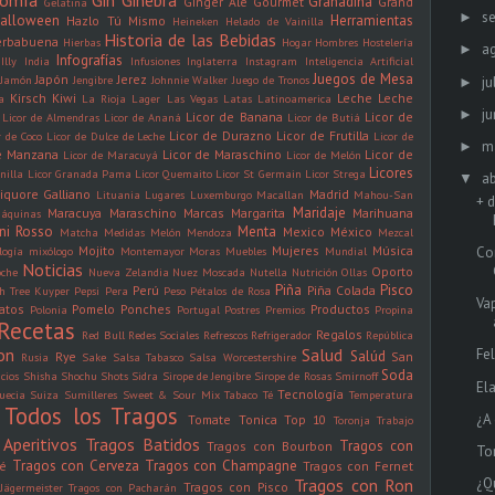
nomía
Gin
Ginebra
Granadina
Ginger Ale
Gourmet
Grand
Gelatina
s
►
alloween
Herramientas
Hazlo Tú Mismo
Heineken
Helado de Vainilla
Historia de las Bebidas
erbabuena
Hierbas
Hogar
Hombres
Hostelería
a
►
Infografías
Illy
India
Infusiones
Inglaterra
Instagram
Inteligencia Artificial
Juegos de Mesa
Japón
Jerez
Jamón
Jengibre
Johnnie Walker
Juego de Tronos
ju
►
Kirsch
Kiwi
Leche
Leche
a
La Rioja
Lager
Las Vegas
Latas
Latinoamerica
ju
►
Licor de Banana
Licor de
Licor de Almendras
Licor de Ananá
Licor de Butiá
Licor de Durazno
Licor de Frutilla
r de Coco
Licor de Dulce de Leche
Licor de
m
►
de Manzana
Licor de Maraschino
Licor de
Licor de Maracuyá
Licor de Melón
Licores
nilla
Licor Granada Pama
Licor Quemaito
Licor St Germain
Licor Strega
ab
▼
iquore Galliano
Madrid
Lituania
Lugares
Luxemburgo
Macallan
Mahou-San
+ 
Maridaje
Maracuya
Maraschino
Marcas
Margarita
Marihuana
áquinas
ini Rosso
Menta
Mexico
México
Matcha
Medidas
Melón
Mendoza
Mezcal
Mojito
Mujeres
Música
Co
logía
mixólogo
Montemayor
Moras
Muebles
Mundial
Noticias
Oporto
oche
Nueva Zelandia
Nuez Moscada
Nutella
Nutrición
Ollas
Piña
Pisco
Perú
Piña Colada
h Tree Kuyper
Pepsi
Pera
Peso
Pétalos de Rosa
Va
latos
Pomelo
Ponches
Productos
Polonia
Portugal
Postres
Premios
Propina
Recetas
Regalos
Red Bull
Redes Sociales
Refrescos
Refrigerador
República
on
Salud
Fe
Salúd
Rye
San
Rusia
Sake
Salsa Tabasco
Salsa Worcestershire
Soda
icios
Shisha
Shochu
Shots
Sidra
Sirope de Jengibre
Sirope de Rosas
Smirnoff
El
Tecnología
uecia
Suiza
Sumilleres
Sweet & Sour Mix
Tabaco
Té
Temperatura
Todos los Tragos
¿A
Tomate
Tonica
Top 10
Toronja
Trabajo
Aperitivos
Tragos Batidos
Tragos con
Tragos con Bourbon
To
Tragos con Cerveza
Tragos con Champagne
fé
Tragos con Fernet
Tragos con Ron
¿Q
Tragos con Pisco
Jägermeister
Tragos con Pacharán