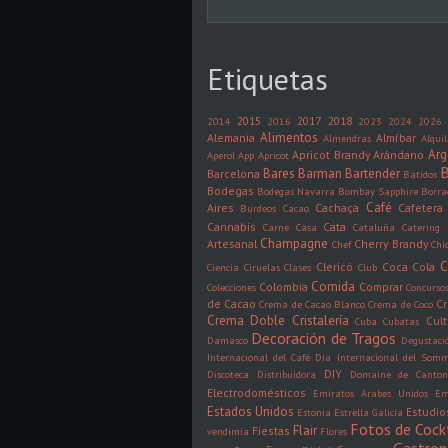
Etiquetas
2015
2017
2018
2014
2016
2023
2024
2026
Alimentos
Alemania
Almíbar
Almendras
Alquil
Arg
Apricot Brandy
Arándano
Aperol
App
Apricot
B
Bares
Barman
Bartender
Barcelona
Batidos
Bodegas
Bodegas Navarra
Bombay Sapphire
Borra
Café
Aires
Cachaça
Cafetera
Burdeos
Cacao
Cannabis
Cata
Carne
Casa
Cataluña
Catering
Champagne
Artesanal
Cherry Brandy
Chef
Chi
C
Clericó
Coca Cola
Ciencia
Ciruelas
Clases
Club
Comida
Colombia
Comprar
Colecciones
Concurso
de Cacao
C
Crema de Cacao Blanco
Crema de Coco
Crema Doble
Cristalería
Cult
Cuba
Cubatas
Decoración de Tragos
Damasco
Degustaci
Internacional del Café
Día Internacional del Somm
DIY
Discoteca
Distribuidora
Domaine de Canto
Electrodomésticos
Emiratos Árabes Unidos
Em
Estados Unidos
Estudio
Estonia
Estrella Galicia
Fotos de Cock
Flair
Fiestas
vendimia
Flores