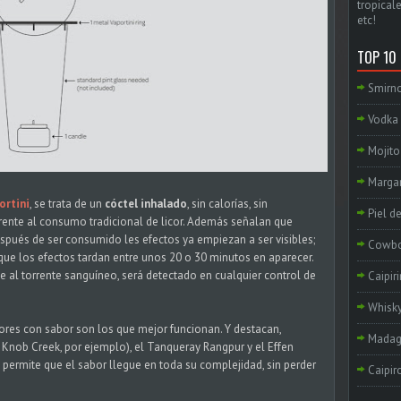
tropicale
etc!
TOP 10
Smirno
Vodka 
Mojito
Margar
ortini
, se trata de un
cóctel inhalado
, sin calorías, sin
Piel d
rente al consumo tradicional de licor. Además señalan que
spués de ser consumido les efectos ya empiezan a ser visibles;
Cowb
 que los efectos tardan entre unos 20 o 30 minutos en aparecer.
e al torrente sanguíneo, será detectado en cualquier control de
Caipir
Whisky
ores con sabor son los que mejor funcionan. Y destacan,
Madag
 Knob Creek, por ejemplo), el Tanqueray Rangpur y el Effen
i permite que el sabor llegue en toda su complejidad, sin perder
Caipir