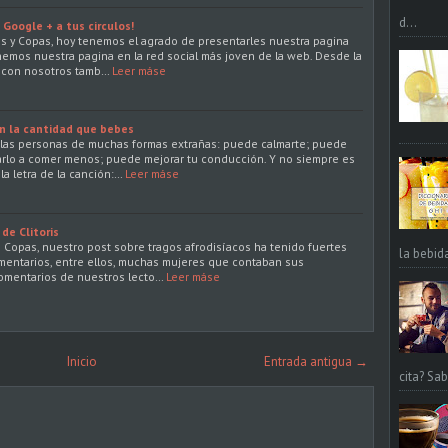
d...
Google + a tus circulos!
s y Copas, hoy tenemos el agrado de presentarles nuestra pagina
enemos nuestra pagina en la red social más joven de la web. Desde la
r con nosotros tamb…
Leer máse
n la cantidad que bebes
las personas de muchas formas extrañas: puede calmarte; puede
arlo a comer menos; puede mejorar tu conducción. Y no siempre es
la letra de la canción:…
Leer máse
de Clitoris
 Copas, nuestro post sobre tragos afrodisíacos ha tenido fuertes
la bebid
mentarios, entre ellos, muchas mujeres que contaban sus
comentarios de nuestros lecto…
Leer máse
Inicio
Entrada antigua →
cita? Sa