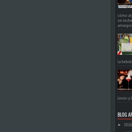
cómo alg
sin leche
amargor. 
la bebid
limón y l
BLOG A
2026
►