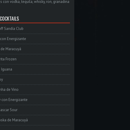
s con vodka, tequila, whisky, ron, granadina
 COCKTAILS
ff Sandía Club
con Energizante
 de Maracuyá
ita Frozen
e Iguana
oy
inha de Vino
 con Energizante
ascar Sour
oska de Maracuyá