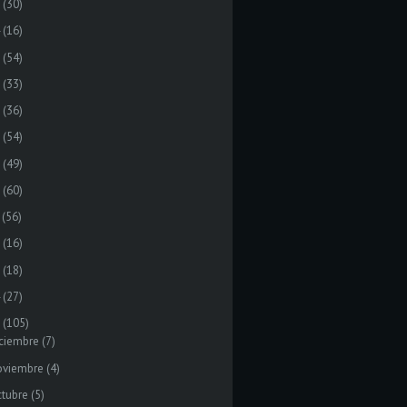
(30)
(16)
(54)
(33)
(36)
(54)
(49)
(60)
(56)
(16)
(18)
(27)
(105)
ciembre
(7)
oviembre
(4)
tubre
(5)