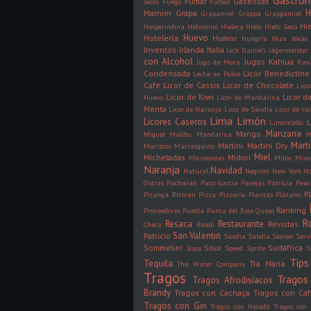
Gastro
Fumar
Gaseosas
secos
Fuego
Fútbol
H
Marnier
Grapa
Grapamiel
Grappa
Grappamiel
Hi
Hesperindina
Hidromiel
Hielera
Hielo
Hielo Seco
Huevo
Hotelería
Humor
Hungría
Ibiza
Ideas
Inventos
Irlanda
Italia
Jack Daniel's
Jägermeister
con Alcohol
Jugos
Kahlua
Jugo de Mora
Kav
Condensada
Licor Benedictine
Leche en Polvo
Café
Licor de Cassis
Licor de Chocolate
Lico
Licor de Kiwi
Licor 
Huevo
Licor de Mandarina
Menta
Licor de Naranja
Licor de Sandía
Licor de Vai
Lima
Limón
Licores Caseros
L
Limoncello
Manzana
Mango
Miguel
Malibu
Mandarina
M
Mart
Martini
Martini Dry
Mariscos
Marrasquino
Miel
Micheladas
Midori
Microondas
Mitos
Mixo
Naranja
Navidad
Natural
Negroni
New York
N
Ostras
Pacharán
Paco Garcia
Parejas
Patricia
Peac
P
Pitanga
Pitman
Pizza
Pizzería
Plantas
Plátano
Ranking
Proveedores
Puebla
Punta del Este
Queso
R
Resaca
Restaurante
Revistas
Checa
Resolí
San Valentin
Patricio
Sandia
Sandía
Semen
Serv
Sommelier
Sour
Sudáfrica
Sopa
Speed
Sprite
S
Tips
Tequila
Tía María
The Water Company
Tragos
Tragos 
Tragos Afrodisíacos
Brandy
Tragos con Cachaça
Tragos con Ca
Tragos con Gin
Tragos con Helado
Tragos con 