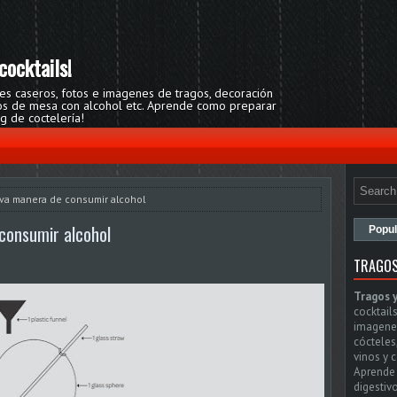
cocktails!
res caseros, fotos e imagenes de tragos, decoración
egos de mesa con alcohol etc. Aprende como preparar
og de coctelería!
ueva manera de consumir alcohol
 consumir alcohol
Popul
TRAGOS
Tragos 
cocktails
imagenes
cócteles
vinos y 
Aprende 
digestivo