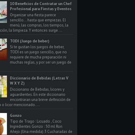
10 Beneficios de Contratar un Chef
Profesional para Fiestas y Eventos
Organizar una fiesta parece
sencillo… hasta que empiezas. El
menú, las compras, los tiempos, la
ión, la limpieza. Y entonces surge ...
TODI (Juego de beber)
Si te gustan los juegos de beber,
TODI es un juego sencillo, que no
requiere de mucha preparación ni
muchas reglas, y por ser un juego de
Diccionario de Bebidas (Letras V
W X Y Z)
Diccionario de Bebidas, licores y
aguardientes. En este diccionario
encontraran una breve definición de
a o licor mencionado. ...
Gonzo
Tipo de Trago : Licuado , Coco
Ingredientes Gonzo : 50 ml Ron
Añejo (Una medida) 3 Cucharadas de