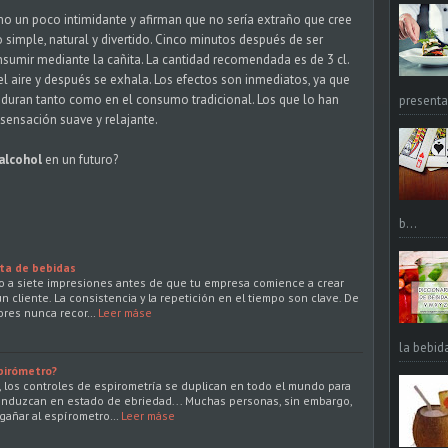
o un poco intimidante y afirman que no sería extraño que cree
 simple, natural y divertido. Cinco minutos después de ser
sumir mediante la cañita. La cantidad recomendada es de 3 cl.
e el aire y después se exhala. Los efectos son inmediatos, ya que
o duran tanto como en el consumo tradicional. Los que lo han
presentac
sensación suave y relajante.
 alcohol
en un futuro?
b...
ta de bebidas
o a siete impresiones antes de que tu empresa comience a crear
 cliente. La consistencia y la repetición en el tiempo son clave. De
dores nunca recor…
Leer máse
la bebid
pirómetro?
s, los controles de espirometría se duplican en todo el mundo para
onduzcan en estado de ebriedad... Muchas personas, sin embargo,
gañar al espírometro…
Leer máse