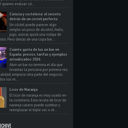
 quieres evaluar: có...
Ciencia y coctelería: el secreto
detrás de un cóctel perfecto
Un cóctel puede parecer algo
simple: un poco de alcohol, hielo,
jugo, azúcar, quizá una rodaja de
isto. Pero detrás de una copa bie...
Cuánto gasta de luz un bar en
España: precios, tarifas y ejemplos
actualizados 2026
Abrir un bar no termina el día que
levantas la persiana por primera vez.
realidad, empieza otra parte del negocio:
dos los m...
Licor de Naranja
El licor de naranja es muy usado en
la coctelería. Esta receta de licor de
naranja casero puede sustituir y
reemplazar el triple sec o el...
RCHIVE