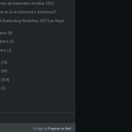
rneo de bartenders InnoBar 2013
ué es la alcohorexia o ebriorexia?
air Bartending Workshop 2013 Las Vegas
arzo
(6)
brero
(2)
nero
(2)
(76)
(66)
(354)
(2)
Design by
Paginas en Red