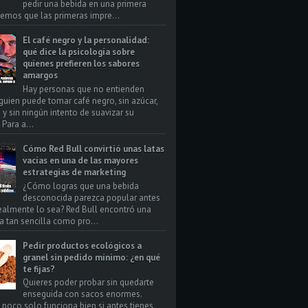
pedir una bebida en una primera
bemos que las primeras impre...
El café negro y la personalidad:
qué dice la psicología sobre
quienes prefieren los sabores
amargos
Hay personas que no entienden
uien puede tomar café negro, sin azúcar,
 y sin ningún intento de suavizar su
Para a...
Cómo Red Bull convirtió unas latas
vacías en una de las mayores
estrategias de marketing
¿Cómo logras que una bebida
desconocida parezca popular antes
ealmente lo sea? Red Bull encontró una
a tan sencilla como pro...
Pedir productos ecológicos a
granel sin pedido mínimo: ¿en qué
te fijas?
Quieres poder probar sin quedarte
enseguida con sacos enormes.
poco solo funciona bien si antes tienes