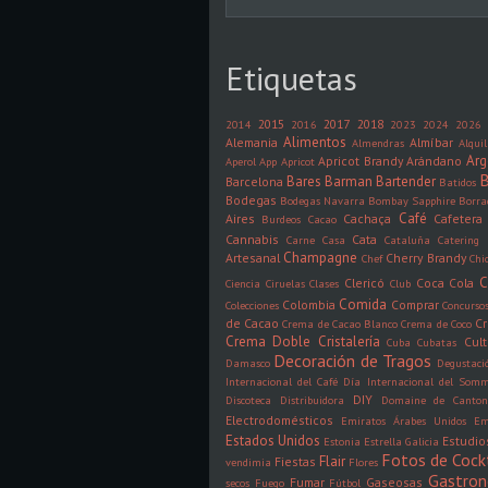
Etiquetas
2015
2017
2018
2014
2016
2023
2024
2026
Alimentos
Alemania
Almíbar
Almendras
Alquil
Arg
Apricot Brandy
Arándano
Aperol
App
Apricot
B
Bares
Barman
Bartender
Barcelona
Batidos
Bodegas
Bodegas Navarra
Bombay Sapphire
Borra
Café
Aires
Cachaça
Cafetera
Burdeos
Cacao
Cannabis
Cata
Carne
Casa
Cataluña
Catering
Champagne
Artesanal
Cherry Brandy
Chef
Chi
C
Clericó
Coca Cola
Ciencia
Ciruelas
Clases
Club
Comida
Colombia
Comprar
Colecciones
Concurso
de Cacao
C
Crema de Cacao Blanco
Crema de Coco
Crema Doble
Cristalería
Cult
Cuba
Cubatas
Decoración de Tragos
Damasco
Degustaci
Internacional del Café
Día Internacional del Somm
DIY
Discoteca
Distribuidora
Domaine de Canto
Electrodomésticos
Emiratos Árabes Unidos
Em
Estados Unidos
Estudio
Estonia
Estrella Galicia
Fotos de Cock
Flair
Fiestas
vendimia
Flores
Gastro
Fumar
Gaseosas
secos
Fuego
Fútbol