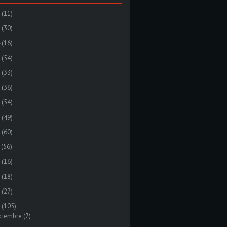
(11)
(30)
(16)
(54)
(33)
(36)
(54)
(49)
(60)
(56)
(16)
(18)
(27)
(105)
ciembre
(7)