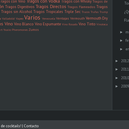
Tragos con Vodka
Tragos con Vino
Tragos con Whisky
Tragos de
To
ón
Tragos Directos
Tragos Digestivos
Tragos
Tragos Flameados
Tragos sin Alcohol
Tragos Tropicales
Triple Sec
¿Q
Trucos
Trufas
Trump
Varios
Vermouth Dry
Ventajas
Vermouth
la
Valladolid
Vapeo
Venezuela
Fl
os
Vino
Vino Blanco
Vino Espumante
Vino Tinto
Vino Rosado
Vinoteca
Zumos
rt
Yxaiio Pheromones
m
►
fe
►
e
►
2012
►
2011
►
2010
►
2009
►
 de cocktails!
| Contacto