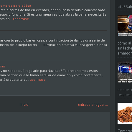
compras para el bar
cita? Sa
res o barras de bar en eventos, deben ir a la tienda a comprar todo
egocio funcione. Si es la primera vez que abres la barra, necesitarás
para ob…
Leer máse
tar con tu propio bar en casa, a continuación te damos una serie de
cómo alg
inarlo de la mejor forma. Iluminación creativa Mucha gente piensa
sin leche
amargor. 
man
y no sabes qué regalarle para Navidad? Te presentamos estos
ara barman que lo harán estallar de emoción y como contraparte,
rrá prepararte el…
Leer máse
de que r
respuest
Inicio
Entrada antigua →
Comprar 