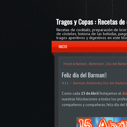
Tragos y Copas : Recetas de 
Recetas de cocktails, preparación de lico
de cócteles, historia de las bebidas, ju
tragos aperitivos y digestivos en este bl
INICIO
Home
»
Barman
,
Bartender
,
Día del Barte
Feliz día del Barman!!
0:11
Barman
,
Bartender
,
Día del Barten
Como cada
15 de Abril
festejamos el
dí
nuestras felicitaciones a todos los profe
compañeros y compañeras, feliz día del 