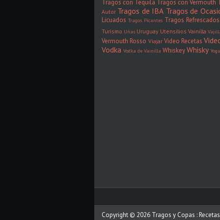
Tragos con Tequila
Tragos con Vermouth
Tragos de IBA
Tragos de Ocasi
Autor
Licuados
Tragos Refrescados
Tragos Picantes
Turismo
Uruguay
Utensilios
Vainilla
Uñas
Vajil
Vide
Vermouth Rosso
Video Recetas
Viajar
Vodka
Whisky
Whiskey
Vodka de Vainilla
Yogu
Copyright ©
2026
Tragos y Copas : Recetas