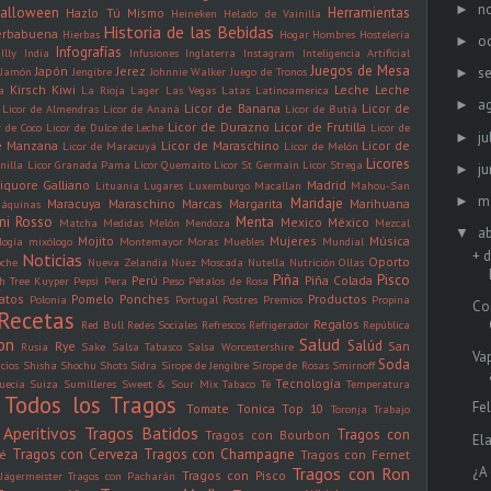
n
►
alloween
Herramientas
Hazlo Tú Mismo
Heineken
Helado de Vainilla
Historia de las Bebidas
erbabuena
Hierbas
Hogar
Hombres
Hostelería
oc
►
Infografías
Illy
India
Infusiones
Inglaterra
Instagram
Inteligencia Artificial
Juegos de Mesa
Japón
Jerez
s
Jamón
Jengibre
Johnnie Walker
Juego de Tronos
►
Kirsch
Kiwi
Leche
Leche
a
La Rioja
Lager
Las Vegas
Latas
Latinoamerica
a
►
Licor de Banana
Licor de
Licor de Almendras
Licor de Ananá
Licor de Butiá
Licor de Durazno
Licor de Frutilla
r de Coco
Licor de Dulce de Leche
Licor de
ju
►
de Manzana
Licor de Maraschino
Licor de
Licor de Maracuyá
Licor de Melón
Licores
nilla
Licor Granada Pama
Licor Quemaito
Licor St Germain
Licor Strega
ju
►
iquore Galliano
Madrid
Lituania
Lugares
Luxemburgo
Macallan
Mahou-San
m
►
Maridaje
Maracuya
Maraschino
Marcas
Margarita
Marihuana
áquinas
ini Rosso
Menta
Mexico
México
Matcha
Medidas
Melón
Mendoza
Mezcal
ab
▼
Mojito
Mujeres
Música
logía
mixólogo
Montemayor
Moras
Muebles
Mundial
+ 
Noticias
Oporto
oche
Nueva Zelandia
Nuez Moscada
Nutella
Nutrición
Ollas
Piña
Pisco
Perú
Piña Colada
h Tree Kuyper
Pepsi
Pera
Peso
Pétalos de Rosa
latos
Pomelo
Ponches
Productos
Polonia
Portugal
Postres
Premios
Propina
Co
Recetas
Regalos
Red Bull
Redes Sociales
Refrescos
Refrigerador
República
on
Salud
Salúd
Rye
San
Rusia
Sake
Salsa Tabasco
Salsa Worcestershire
Va
Soda
icios
Shisha
Shochu
Shots
Sidra
Sirope de Jengibre
Sirope de Rosas
Smirnoff
Tecnología
uecia
Suiza
Sumilleres
Sweet & Sour Mix
Tabaco
Té
Temperatura
Todos los Tragos
Fe
Tomate
Tonica
Top 10
Toronja
Trabajo
Aperitivos
Tragos Batidos
Tragos con
Tragos con Bourbon
El
Tragos con Cerveza
Tragos con Champagne
fé
Tragos con Fernet
¿A
Tragos con Ron
Tragos con Pisco
Jägermeister
Tragos con Pacharán