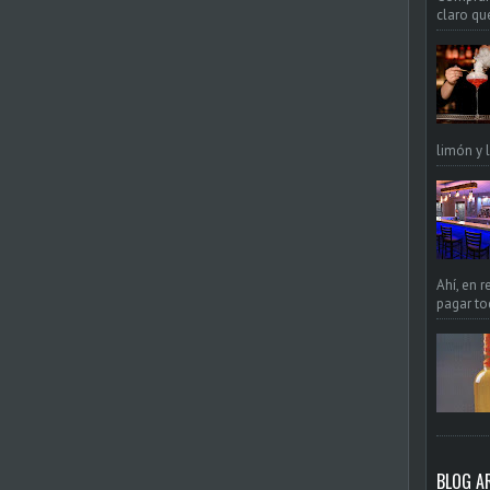
claro qué
limón y l
Ahí, en 
pagar to
BLOG A