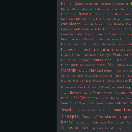
H
Marnier
Grapa
Grapamiel
Grappa
Grappamiel
Hi
Hesperindina
Hidromiel
Hielera
Hielo
Hielo Seco
Huevo
Hotelería
Humor
Hungría
Ibiza
Ideas
Inventos
Irlanda
Italia
Jack Daniel's
Jägermeister
con Alcohol
Jugos
Kahlua
Jugo de Mora
Kav
Condensada
Licor Benedictine
Leche en Polvo
Café
Licor de Cassis
Licor de Chocolate
Lico
Licor de Kiwi
Licor 
Huevo
Licor de Mandarina
Menta
Licor de Naranja
Licor de Sandía
Licor de Vai
Lima
Limón
Licores Caseros
L
Limoncello
Manzana
Mango
Miguel
Malibu
Mandarina
M
Mart
Martini
Martini Dry
Mariscos
Marrasquino
Miel
Micheladas
Midori
Microondas
Mitos
Mixo
Naranja
Navidad
Natural
Negroni
New York
N
Ostras
Pacharán
Paco Garcia
Parejas
Patricia
Peac
P
Pitanga
Pitman
Pizza
Pizzería
Plantas
Plátano
Ranking
Proveedores
Puebla
Punta del Este
Queso
R
Resaca
Restaurante
Revistas
Checa
Resolí
San Valentin
Patricio
Sandia
Sandía
Semen
Serv
Sommelier
Sour
Sudáfrica
Sopa
Speed
Sprite
S
Tips
Tequila
Tía María
The Water Company
Tragos
Tragos 
Tragos Afrodisíacos
Brandy
Tragos con Cachaça
Tragos con Ca
Tragos con Gin
Tragos con Helado
Tragos con 