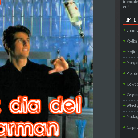
tropicale
etc!
TOP 10
Smirno
Vodka 
Mojito
Margar
Piel d
Cowb
Caipir
Whisky
Madag
Caipir