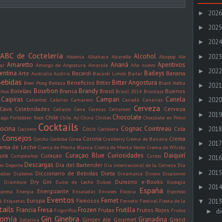
2026
►
2025
►
2024
►
ABC de Coctelería
Alcohol
2023
►
Absenta
Albahaca
Alcarelle
Alcopop
Ale
Amaretto
Ananá
Aperitivos
ar
Amargo de Angostura
Amarula
Año nuevo
2022
►
entina
Baileys
Arte
Bacardi
Banana
Australia
Austria
Bacardi Limón
Bailar
ebidas
Bitter Angostura
Beneficios
Bitter
Beer Pong
Belleza
Black Vodka
2021
►
Bourbon
Brandy
Botellas
Branca
Brasil
Buenos
chos
Brasil 2014
Bricolaje
Caipiras
Campari
Canela
2020
Calientes
Calorías
Camarero
Canadá
Canarias
►
Cerveza
Cava
Celebridades
Cerveza
Celíacos
Cena
Cerezas
Certamen
2019
►
Chocolate
Chile
cago Forbidden Root
Chile. Ají
China
Chistes
Chocolate en Polvo
Cocktails
ocina
Cognac
Cointreau
2018
Coco
Cola
►
Cocinero
Coctelera
Consejos
Corona
Crema
s
Corcho
Cordoba
Corea
Cranberry
Crema de Banana
2017
►
rema de Leche
Crema de Menta Blanca
Crema de Menta Verde
Crema de Whisky
Curaçao Blue
Curiosidades
Daiquirí
ura
Curaçao
Cumpleaños
Cursos
2016
►
Descargas
Día del Bartender
ón
Deporte
Día Internacional de la Cerveza
Día
2015
►
Diccionario de Bebidas
Dieta
elier
Diabetes
Dinamarca
Dinero
Disaronno
Dry Gin
Durazno
e-Books
n
Drambuie
Dulce de Leche
Dulces
Ecología
2014
►
España
Energizante
presa
Energía
Ensaladas
Envases
Escocia
Espresso
Eventos
Fernet
s
Europa
Famosos
2013
Etiquetas
Fernetic
Festival
Fiesta de la
▼
tails
Francia
Fresa
Frozen
Frutilla
Frutas
Frutos Rojos
Frigorifico
Frutos
di
►
nomía
Gin
Ginebra
Granadina
Ginger Ale
Gourmet
Grand
Gelatina