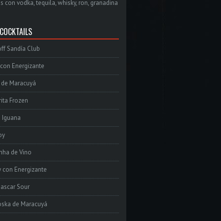
s con vodka, tequila, whisky, ron, granadina
 COCKTAILS
ff Sandía Club
con Energizante
 de Maracuyá
ita Frozen
e Iguana
oy
inha de Vino
 con Energizante
ascar Sour
oska de Maracuyá