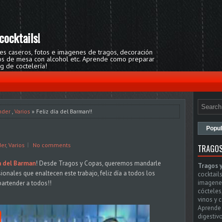
cocktails!
res caseros, fotos e imagenes de tragos, decoración
egos de mesa con alcohol etc. Aprende como preparar
og de coctelería!
nder
,
Varios
» Feliz día del Barman!!
Popul
der
,
Varios
No comments
TRAGOS
a del Barman
! Desde Tragos y Copas, queremos mandarle
Tragos 
sionales que enaltecen este trabajo, feliz día a todos los
cocktails
imagenes
bartender a todos!!
cócteles
vinos y 
Aprende 
digestivo