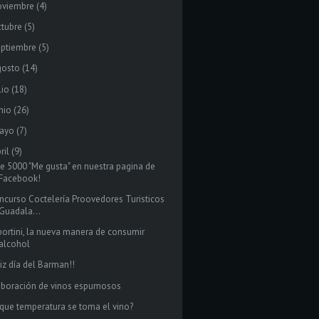
oviembre
(4)
tubre
(5)
eptiembre
(5)
gosto
(14)
lio
(18)
nio
(26)
ayo
(7)
ril
(9)
de 5000 "Me gusta" en nuestra pagina de
Facebook!
ncurso Coctelería Proovedores Turisticos
Guadala...
portini, la nueva manera de consumir
alcohol
liz día del Barman!!
aboración de vinos espumosos
 que temperatura se toma el vino?