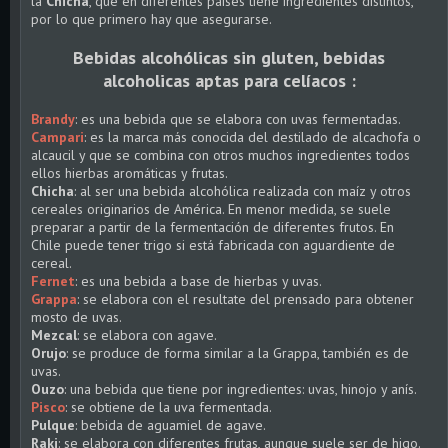
la
Chicha
, que en diferentes países tiene ingredientes distintos,
por lo que primero hay que asegurarse.
Bebidas alcohólicas sin gluten, bebidas
alcoholicas aptas para celíacos :
Brandy
: es una bebida que se elabora con uvas fermentadas.
Campari
: es la marca más conocida del destilado de alcachofa o
alcaucil y que se combina con otros muchos ingredientes todos
ellos hierbas aromáticas y frutas.
Chicha
: al ser una bebida alcohólica realizada con maíz y otros
cereales originarios de América. En menor medida, se suele
preparar a partir de la fermentación de diferentes frutos. En
Chile puede tener trigo si está fabricada con aguardiente de
cereal.
Fernet
: es una bebida a base de hierbas y uvas.
Grappa
: se elabora con el resultate del prensado para obtener
mosto de uvas.
Mezcal
: se elabora con agave.
Orujo
: se produce de forma similar a la Grappa, también es de
uvas.
Ouzo
: una bebida que tiene por ingredientes: uvas, hinojo y anís.
Pisco
: se obtiene de la uva fermentada.
Pulque
: bebida de aguamiel de agave.
Raki
: se elabora con diferentes frutas, aunque suele ser de higo.