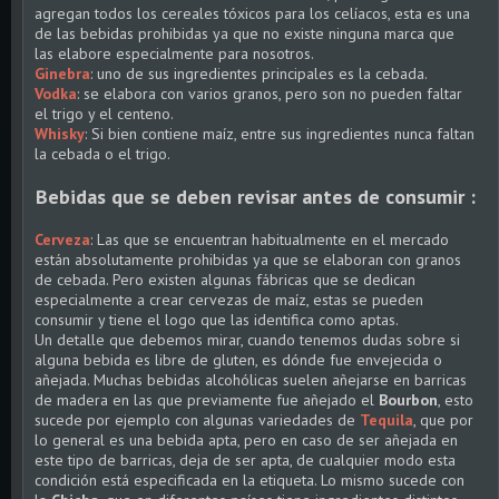
agregan todos los cereales tóxicos para los celíacos, esta es una
de las bebidas prohibidas ya que no existe ninguna marca que
las elabore especialmente para nosotros.
Ginebra
: uno de sus ingredientes principales es la cebada.
Vodka
: se elabora con varios granos, pero son no pueden faltar
el trigo y el centeno.
Whisky
: Si bien contiene maíz, entre sus ingredientes nunca faltan
la cebada o el trigo.
Bebidas que se deben revisar antes de consumir :
Cerveza
: Las que se encuentran habitualmente en el mercado
están absolutamente prohibidas ya que se elaboran con granos
de cebada. Pero existen algunas fábricas que se dedican
especialmente a crear cervezas de maíz, estas se pueden
consumir y tiene el logo que las identifica como aptas.
Un detalle que debemos mirar, cuando tenemos dudas sobre si
alguna bebida es libre de gluten, es dónde fue envejecida o
añejada. Muchas bebidas alcohólicas suelen añejarse en barricas
de madera en las que previamente fue añejado el
Bourbon
, esto
sucede por ejemplo con algunas variedades de
Tequila
, que por
lo general es una bebida apta, pero en caso de ser añejada en
este tipo de barricas, deja de ser apta, de cualquier modo esta
condición está especificada en la etiqueta. Lo mismo sucede con