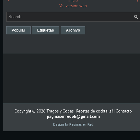
‹
Inicio
›
Ver versión web
Popular
Etiquetas
Archivo
Copyright ©
2026
Tragos y Copas : Recetas de cocktails!
| Contacto
paginasenredok@gmail.com
Design by
Paginas en Red