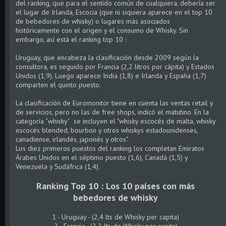
del ranking, que para el sentido común de cualquiera, debería ser
el lugar de Irlanda, Escocia (que ni siquiera aparece en el top 10
de bebedores de whisky) o lugares más asociados
históricamente con el origen y el consumo de Whisky. Sin
embargo, así está el ranking top 10 :
Uruguay, que encabeza la clasificación desde 2009 según la
consultora, es seguido por Francia (2,2 litros por cápita) y Estados
Unidos (1,9). Luego aparece India (1,8) e Irlanda y España (1,7)
comparten el quinto puesto.
La clasificación de Euromonitor tiene en cuenta las ventas retail y
de servicios, pero no las de free shops, indicó el matutino. En la
categoría “whisky” se incluyen el "whisky escocés de malta, whisky
escocés blended, bourbon y otros whiskys estadounidenses,
canadiense, irlandés, japonés y otros".
Los diez primeros puestos del ranking los completan Emiratos
Árabes Unidos en el séptimo puesto (1,6), Canadá (1,5) y
Venezuela y Sudáfrica (1,4).
Ranking Top 10 : Los 10 países con más
bebedores de whisky
1 - Uruguay - (2,4 lts de Whisky per capita)