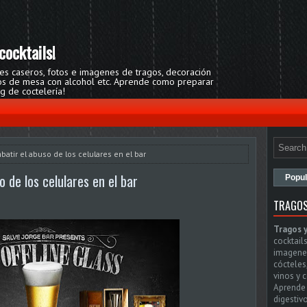
cocktails!
res caseros, fotos e imagenes de tragos, decoración
egos de mesa con alcohol etc. Aprende como preparar
og de coctelería!
atir el abuso de los celulares en el bar
 de los celulares en el bar
Popul
TRAGOS
Tragos 
cocktails
imagenes
cócteles
vinos y 
Aprende 
digestivo