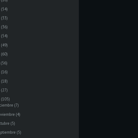
(54)
(33)
(36)
(54)
(49)
(60)
(56)
(16)
(18)
(27)
(105)
ciembre
(7)
oviembre
(4)
tubre
(5)
eptiembre
(5)