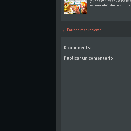
y Copas!! Si todavía no le
esperando? Muchas fotos d
← Entrada más reciente
0 comments:
Publicar un comentario