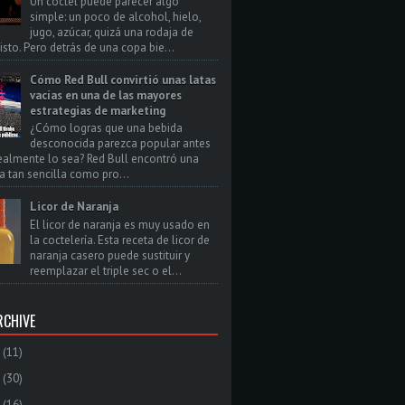
Un cóctel puede parecer algo
simple: un poco de alcohol, hielo,
jugo, azúcar, quizá una rodaja de
isto. Pero detrás de una copa bie...
Cómo Red Bull convirtió unas latas
vacías en una de las mayores
estrategias de marketing
¿Cómo logras que una bebida
desconocida parezca popular antes
ealmente lo sea? Red Bull encontró una
a tan sencilla como pro...
Licor de Naranja
El licor de naranja es muy usado en
la coctelería. Esta receta de licor de
naranja casero puede sustituir y
reemplazar el triple sec o el...
RCHIVE
(11)
(30)
(16)