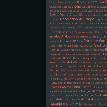
C
Clericó
Coca Cola
Ciencia
Ciruelas
Clases
Club
Comida
Colombia
Comprar
Colecciones
Concurso
de Cacao
C
Crema de Cacao Blanco
Crema de Coco
Crema Doble
Cristalería
Cult
Cuba
Cubatas
Decoración de Tragos
Damasco
Degustaci
Internacional del Café
Día Internacional del Somm
DIY
Discoteca
Distribuidora
Domaine de Canto
Electrodomésticos
Emiratos Árabes Unidos
Em
Estados Unidos
Estudio
Estonia
Estrella Galicia
Fotos de Cock
Flair
Fiestas
vendimia
Flores
Gastro
Fumar
Gaseosas
secos
Fuego
Fútbol
H
Marnier
Grapa
Grapamiel
Grappa
Grappamiel
Hi
Hesperindina
Hidromiel
Hielera
Hielo
Hielo Seco
Huevo
Hotelería
Humor
Hungría
Ibiza
Ideas
Inventos
Irlanda
Italia
Jack Daniel's
Jägermeister
con Alcohol
Jugos
Kahlua
Jugo de Mora
Kav
Condensada
Licor Benedictine
Leche en Polvo
Café
Licor de Cassis
Licor de Chocolate
Lico
Licor de Kiwi
Licor 
Huevo
Licor de Mandarina
Menta
Licor de Naranja
Licor de Sandía
Licor de Vai
Lima
Limón
Licores Caseros
L
Limoncello
Manzana
Mango
Miguel
Malibu
Mandarina
M
Mart
Martini
Martini Dry
Mariscos
Marrasquino
Miel
Micheladas
Midori
Microondas
Mitos
Mixo
Naranja
Navidad
Natural
Negroni
New York
N