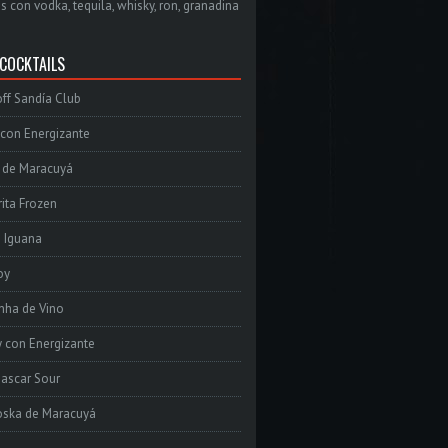
s con vodka, tequila, whisky, ron, granadina
 COCKTAILS
ff Sandía Club
con Energizante
 de Maracuyá
ita Frozen
e Iguana
oy
inha de Vino
 con Energizante
ascar Sour
oska de Maracuyá