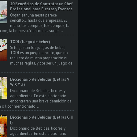
10 Beneficios de Contratar un Chef
Profesional para Fiestas y Eventos
Organizar una fiesta parece
sencillo… hasta que empiezas. El
menú, las compras, los tiempos, la
ión, la limpieza. Y entonces surge ...
TODI (Juego de beber)
Si te gustan los juegos de beber,
TODI es un juego sencillo, que no
requiere de mucha preparación ni
muchas reglas, y por ser un juego de
Diccionario de Bebidas (Letras V
W X Y Z)
Diccionario de Bebidas, licores y
aguardientes. En este diccionario
encontraran una breve definición de
a o licor mencionado. ...
Diccionario de Bebidas (Letras G H
I)
Diccionario de Bebidas, licores y
aguardientes. En este diccionario