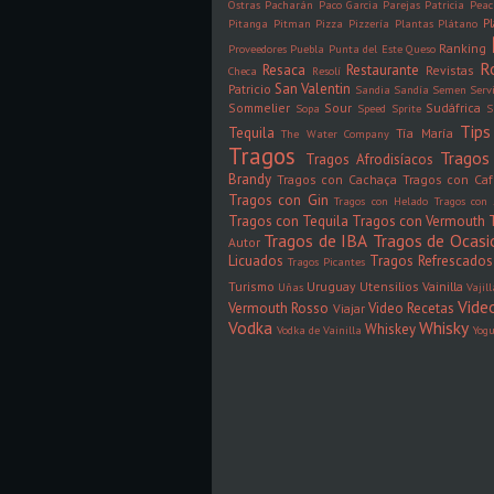
Ostras
Pacharán
Paco Garcia
Parejas
Patricia
Peac
P
Pitanga
Pitman
Pizza
Pizzería
Plantas
Plátano
Ranking
Proveedores
Puebla
Punta del Este
Queso
R
Resaca
Restaurante
Revistas
Checa
Resolí
San Valentin
Patricio
Sandia
Sandía
Semen
Serv
Sommelier
Sour
Sudáfrica
Sopa
Speed
Sprite
S
Tips
Tequila
Tía María
The Water Company
Tragos
Tragos 
Tragos Afrodisíacos
Brandy
Tragos con Cachaça
Tragos con Ca
Tragos con Gin
Tragos con Helado
Tragos con 
Tragos con Tequila
Tragos con Vermouth
Tragos de IBA
Tragos de Ocasi
Autor
Licuados
Tragos Refrescados
Tragos Picantes
Turismo
Uruguay
Utensilios
Vainilla
Uñas
Vajil
Vide
Vermouth Rosso
Video Recetas
Viajar
Vodka
Whisky
Whiskey
Vodka de Vainilla
Yogu