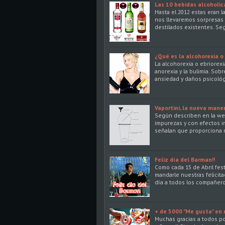
Las 10 bebidas alcoholi
Hasta el 2012 estas eran 
nos llevaremos sorpresas
destilados existentes. S
¿Qué es la alcohorexia o 
La alcohorexia o ebriorexi
anorexia y la bulimia. Sob
ansiedad y daños psicológ
Vaportini, la nueva mane
Según describen en la web o
impurezas y con efectos i
señalan que proporciona m
Feliz día del Barman!!
Como cada 15 de Abril fes
mandarle nuestras felicita
día a todos los compañero
+ de 5000 "Me gusta" en
Muchas gracias a todos po