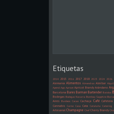
Etiquetas
2015
2017
2018
2014
2016
2023
2024
2026
Alimentos
Alemania
Almíbar
Almendras
Alquil
Arg
Apricot Brandy
Arándano
Aperol
App
Apricot
B
Bares
Barman
Bartender
Barcelona
Batidos
Bodegas
Bodegas Navarra
Bombay Sapphire
Borra
Café
Aires
Cachaça
Cafetera
Burdeos
Cacao
Cannabis
Cata
Carne
Casa
Cataluña
Catering
Champagne
Artesanal
Cherry Brandy
Chef
Chi