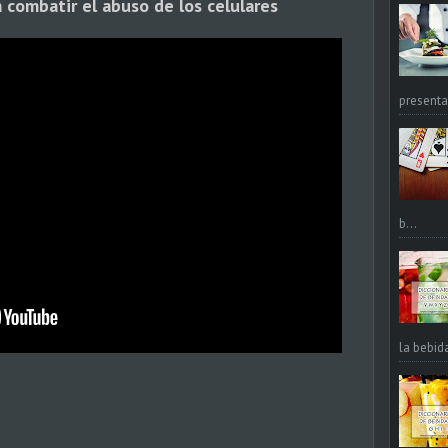
a combatir el abuso de los celulares
presentac
b...
la bebid