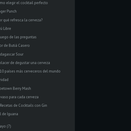
mo elegir el cocktail perfecto
nger Punch
or qué refresca la cerveza?
ú Libre
 juego de las preguntas
cor de Butiá Casero
dagascar Sour
 placer de degustar una cerveza
 10 países más cerveceros del mundo
inidad
petown Berry Mash
 vaso para cada cerveza
 Recetas de Cocktails con Gin
el de Iguana
ayo
(7)