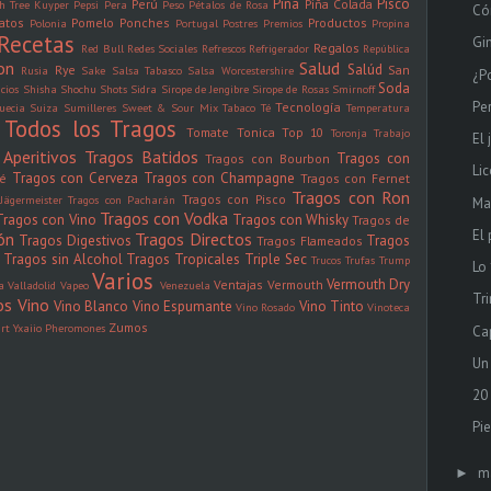
Piña
Pisco
Perú
Piña Colada
h Tree Kuyper
Pepsi
Pera
Peso
Pétalos de Rosa
Có
latos
Pomelo
Ponches
Productos
Polonia
Portugal
Postres
Premios
Propina
Recetas
Gi
Regalos
Red Bull
Redes Sociales
Refrescos
Refrigerador
República
on
Salud
Salúd
Rye
San
Rusia
Sake
Salsa Tabasco
Salsa Worcestershire
¿P
Soda
icios
Shisha
Shochu
Shots
Sidra
Sirope de Jengibre
Sirope de Rosas
Smirnoff
Per
Tecnología
uecia
Suiza
Sumilleres
Sweet & Sour Mix
Tabaco
Té
Temperatura
Todos los Tragos
Tomate
Tonica
Top 10
Toronja
Trabajo
El
Aperitivos
Tragos Batidos
Tragos con
Tragos con Bourbon
Li
Tragos con Cerveza
Tragos con Champagne
fé
Tragos con Fernet
Tragos con Ron
Tragos con Pisco
Jägermeister
Tragos con Pacharán
Ma
Tragos con Vodka
Tragos con Vino
Tragos con Whisky
Tragos de
El
ón
Tragos Directos
Tragos Digestivos
Tragos
Tragos Flameados
Tragos sin Alcohol
Tragos Tropicales
Triple Sec
Trucos
Trufas
Trump
Lo
Varios
Vermouth Dry
Ventajas
Vermouth
la
Valladolid
Vapeo
Venezuela
Tr
os
Vino
Vino Blanco
Vino Espumante
Vino Tinto
Vino Rosado
Vinoteca
Zumos
rt
Yxaiio Pheromones
Ca
Un
20
Pi
m
►