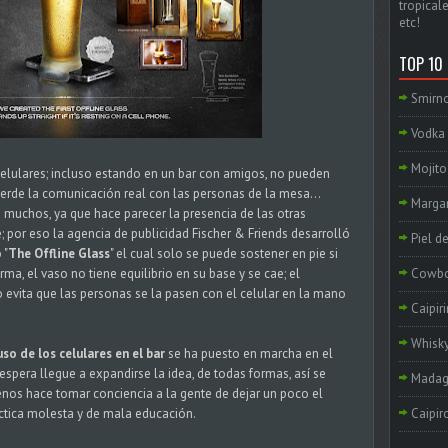
tropicale
etc!
TOP 10
Smirno
Vodka 
Mojito
elulares; incluso estando en un bar con amigos, no pueden
erde la comunicación real con las personas de la mesa...
Margar
a muchos, ya que hace parecer la presencia de las otras
 por eso la agencia de publicidad Fischer & Friends desarrolló
Piel d
 "
The Offline Glass
" el cual solo se puede sostener en pie si
rma, el vaso no tiene equilibrio en su base y se cae; el
Cowb
o evita que las personas se la pasen con el celular en la mano
Caipir
Whisky
so de los celulares en el bar
se ha puesto en marcha en el
 espera llegue a expandirse la idea, de todas formas, así se
Madag
enos hace tomar conciencia a la gente de dejar un poco el
áctica molesta y de mala educación.
Caipir