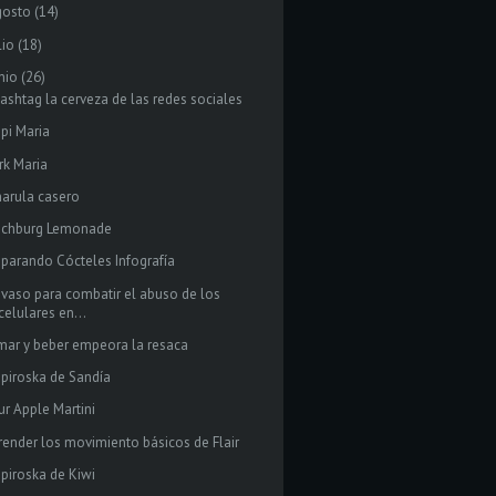
gosto
(14)
lio
(18)
nio
(26)
ashtag la cerveza de las redes sociales
ipi Maria
rk Maria
arula casero
nchburg Lemonade
eparando Cócteles Infografía
 vaso para combatir el abuso de los
celulares en...
mar y beber empeora la resaca
ipiroska de Sandía
ur Apple Martini
render los movimiento básicos de Flair
ipiroska de Kiwi