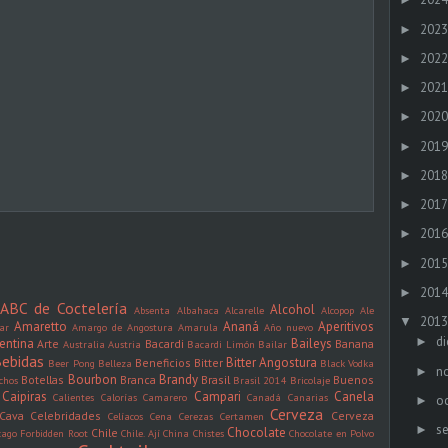
2023
►
2022
►
2021
►
2020
►
2019
►
2018
►
2017
►
2016
►
2015
►
2014
►
ABC de Coctelería
Alcohol
Absenta
Albahaca
Alcarelle
Alcopop
Ale
2013
▼
Amaretto
Ananá
Aperitivos
ar
Amargo de Angostura
Amarula
Año nuevo
di
►
entina
Baileys
Arte
Bacardi
Banana
Australia
Austria
Bacardi Limón
Bailar
ebidas
Bitter Angostura
Beneficios
Bitter
Beer Pong
Belleza
Black Vodka
n
►
Bourbon
Brandy
Botellas
Branca
Brasil
Buenos
chos
Brasil 2014
Bricolaje
Caipiras
Campari
Canela
Calientes
Calorías
Camarero
Canadá
Canarias
oc
►
Cerveza
Cava
Celebridades
Cerveza
Celíacos
Cena
Cerezas
Certamen
s
►
Chocolate
Chile
cago Forbidden Root
Chile. Ají
China
Chistes
Chocolate en Polvo