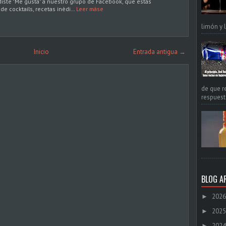
 diste "Me gusta" a nuestro grupo de Facebook, que estás
e cocktails, recetas inèdi…
Leer máse
limón y l
Inicio
Entrada antigua →
de que r
respuest
BLOG A
2026
►
2025
►
2024
►