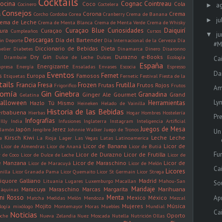
Cocktails
ocina
Cognac
Cointreau
Coco
Cola
Cocinero
Coctelera
a
►
Consejos
Corona
Crema
s
Corcho
Cordoba
Corea
Cranberry
Crema de Banana
ju
►
rema de Leche
Crema de Menta Blanca
Crema de Menta Verde
Crema de Whisky
Curaçao Blue
Curiosidades
Daiquirí
ura
Curaçao
Cumpleaños
Cursos
ju
▼
Descargas
Día del Bartender
ón
Deporte
Día Internacional de la Cerveza
Día
#M
Diccionario de Bebidas
Dieta
elier
Diabetes
Dinamarca
Dinero
Disaronno
Dry Gin
Durazno
e-Books
n
Drambuie
Dulce de Leche
Dulces
Ecología
Ca
España
Energizante
presa
Energía
Ensaladas
Envases
Escocia
Espresso
Da
Eventos
Fernet
s
Europa
Famosos
Etiquetas
Fernetic
Festival
Fiesta de la
tails
Francia
Fresa
Frozen
Frutilla
Frutas
Frutos Rojos
Frigorifico
Frutos
Am
nomía
Gin
Ginebra
Granadina
Ginger Ale
Gourmet
Grand
Gelatina
Ly
alloween
Herramientas
Hazlo Tú Mismo
Heineken
Helado de Vainilla
Historia de las Bebidas
erbabuena
Hierbas
Hogar
Hombres
Hostelería
Pr
Infografías
Illy
India
Infusiones
Inglaterra
Instagram
Inteligencia Artificial
Juegos de Mesa
Japón
Jerez
Jamón
Jengibre
Johnnie Walker
Juego de Tronos
Un
Kirsch
Kiwi
Leche
Leche
a
La Rioja
Lager
Las Vegas
Latas
Latinoamerica
Licor de Banana
Licor de
Licor de Almendras
Licor de Ananá
Licor de Butiá
Fu
Licor de Durazno
Licor de Frutilla
r de Coco
Licor de Dulce de Leche
Licor de
de Manzana
Licor de Maraschino
Licor de
Licor de Maracuyá
Licor de Melón
Ca
Licores
nilla
Licor Granada Pama
Licor Quemaito
Licor St Germain
Licor Strega
iquore Galliano
Madrid
Lituania
Lugares
Luxemburgo
Macallan
Mahou-San
So
Maridaje
Maracuya
Maraschino
Marcas
Margarita
Marihuana
áquinas
ini Rosso
Menta
Ap
Mexico
México
Matcha
Medidas
Melón
Mendoza
Mezcal
Mojito
Mujeres
Música
logía
mixólogo
Montemayor
Moras
Muebles
Mundial
Ca
Noticias
Oporto
oche
Nueva Zelandia
Nuez Moscada
Nutella
Nutrición
Ollas