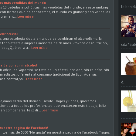
cas más vendidas del mundo
la bebid
las 10 bebidas alcohólicas más vendidas del mundo, en este ranking
 con marcas que no conocemos, el mundo es grande y son varios los
egurament…
Leer máse
ebriorexia?
a, una patología doble en la que se combinan el alcoholismo, la
re todo afecta a mujeres menores de 30 años. Provoca desnutrición,
cita? Sa
icos.¿Qué es la a…
Leer máse
ra de consumir alcohol
ficial de Vaportini, se trata de un cóctel inhalado, sin calorías, sin
nmediatos, diferente al consumo tradicional de licor. Además
ás control, ya…
Leer máse
d...
tejamos el día del Barman! Desde Tragos y Copas, queremos
ciones a todos los profesionales que enaltecen este trabajo, feliz
s y compañeras, feliz dí…
Leer máse
 nuestra pagina de Facebook!
r los más de 5000 "Me gusta" en nuestra pagina de Facebook Tragos