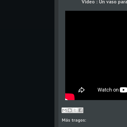
Video : Un vaso par
Más tragos: