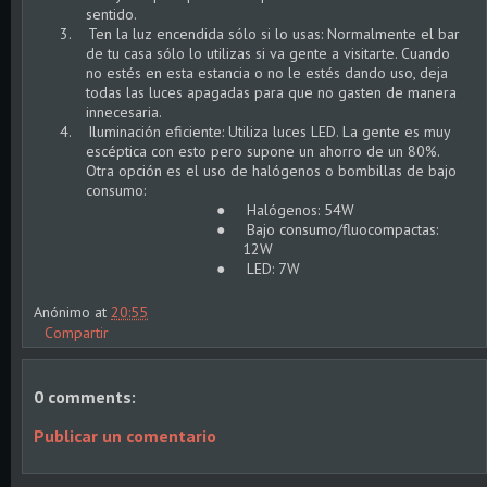
sentido.
3.
Ten la luz encendida sólo si lo usas: Normalmente el bar
de tu casa sólo lo utilizas si va gente a visitarte. Cuando
no estés en esta estancia o no le estés dando uso, deja
todas las luces apagadas para que no gasten de manera
innecesaria.
4.
Iluminación eficiente: Utiliza luces LED. La gente es muy
escéptica con esto pero supone un ahorro de un 80%.
Otra opción es el uso de halógenos o bombillas de bajo
consumo:
●
Halógenos: 54W
●
Bajo consumo/fluocompactas:
12W
●
LED: 7W
Anónimo
at
20:55
Compartir
0 comments:
Publicar un comentario